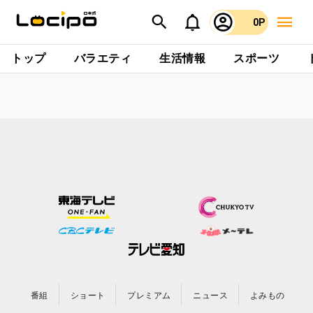
0P
トップ
バラエティ
生活情報
スポーツ
番組
ショート
プレミアム
ニュース
よみもの