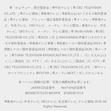
©「かよチュー」実行委員会｜©中京テレビ｜© CBC TELEVISION
CO.,LTD. ｜©テレビ愛知｜©東海テレビ｜©多田かおる/ イタキス製作委員
会｜©テレビ愛知・フリュー／徹之進製作委員会｜©メ～テレ｜©東海テレ
ビ、中京テレビ、CBCテレビ、メ～テレ、テレビ愛知｜東海テレビ、中京
テレビ、CBCテレビ、メ～テレ、テレビ愛知｜© Studio Ghibli｜©CBC
TELEVISION CO.,LTD.｜©2023 二月 公/KADOKAWA/声優ラジオのウラオ
モテ製作委員会｜©東海テレビ事業｜©実験ヒーロー製作委員会2024｜©
実験ヒーロー製作委員会2025｜©実験ヒーロー製作委員会2026｜©メ～テ
レ ｜©TOKAI TELEVISION BROADCASTING CO.,LTD.｜（C）すえのぶけ
いこ／講談社（C）CTV ｜（C）すえのぶけいこ／講談社（C）CTV｜©
CBC TELEVISION CO.,LTD. ｜ ｜© CBC TELEVISION CO.,LTD. ｜©ヴァン
ガードプロジェクト ©VG15th｜©メ～テレNEXT／ダンスチャンネル
各ページに掲載の記事・写真の無断転用を禁じます。
JASRAC許諾番号
NexTone許諾番号
第9008707022Y45038号
ID000007318
©東海テレビ, 中京テレビ, CBCテレビ, 名古屋テレビ, テレビ愛知 2020 All
Rights Reserved.