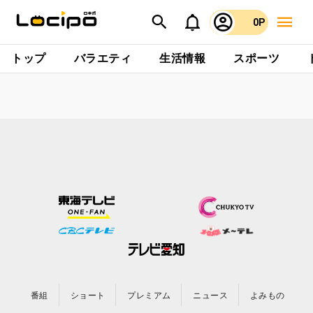
0P
トップ
バラエティ
生活情報
スポーツ
番組
ショート
プレミアム
ニュース
よみもの