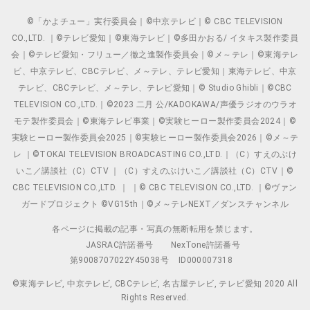
©「かよチュー」実行委員会｜©中京テレビ｜© CBC TELEVISION
CO.,LTD. ｜©テレビ愛知｜©東海テレビ｜©多田かおる/ イタキス製作委員
会｜©テレビ愛知・フリュー／徹之進製作委員会｜©メ～テレ｜©東海テレ
ビ、中京テレビ、CBCテレビ、メ～テレ、テレビ愛知｜東海テレビ、中京
テレビ、CBCテレビ、メ～テレ、テレビ愛知｜© Studio Ghibli｜©CBC
TELEVISION CO.,LTD.｜©2023 二月 公/KADOKAWA/声優ラジオのウラオ
モテ製作委員会｜©東海テレビ事業｜©実験ヒーロー製作委員会2024｜©
実験ヒーロー製作委員会2025｜©実験ヒーロー製作委員会2026｜©メ～テ
レ ｜©TOKAI TELEVISION BROADCASTING CO.,LTD.｜（C）すえのぶけ
いこ／講談社（C）CTV ｜（C）すえのぶけいこ／講談社（C）CTV｜©
CBC TELEVISION CO.,LTD. ｜ ｜© CBC TELEVISION CO.,LTD. ｜©ヴァン
ガードプロジェクト ©VG15th｜©メ～テレNEXT／ダンスチャンネル
各ページに掲載の記事・写真の無断転用を禁じます。
JASRAC許諾番号
NexTone許諾番号
第9008707022Y45038号
ID000007318
©東海テレビ, 中京テレビ, CBCテレビ, 名古屋テレビ, テレビ愛知 2020 All
Rights Reserved.