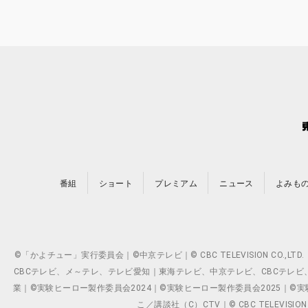
番組
ショート
プレミアム
ニュース
よみも
©「かよチュー」実行委員会｜©中京テレビ｜© CBC TELEVISION C
CBCテレビ、メ～テレ、テレビ愛知｜東海テレビ、中京テレビ、CBCテレビ、メ～テレ、テ
業｜©実験ヒーロー製作委員会2024｜©実験ヒーロー製作委員会2025｜©実験ヒーロー
こ／講談社（C）CTV｜© CBC TELEVISION