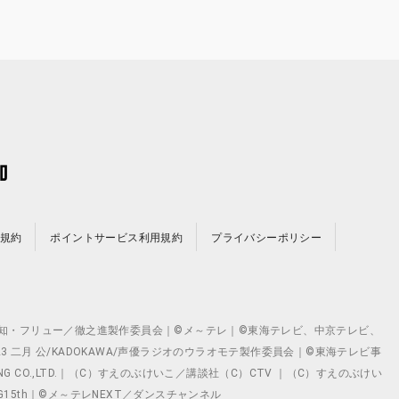
規約
ポイントサービス利用規約
プライバシーポリシー
©テレビ愛知・フリュー／徹之進製作委員会｜©メ～テレ｜©東海テレビ、中京テレビ、
©2023 二月 公/KADOKAWA/声優ラジオのウラオモテ製作委員会｜©東海テレビ事
ING CO.,LTD.｜（C）すえのぶけいこ／講談社（C）CTV ｜（C）すえのぶけい
クト ©VG15th｜©メ～テレNEXT／ダンスチャンネル