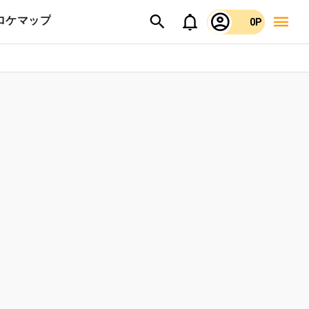
ロケマップ
0P