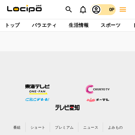
0P
トップ
バラエティ
生活情報
スポーツ
番組
ショート
プレミアム
ニュース
よみもの