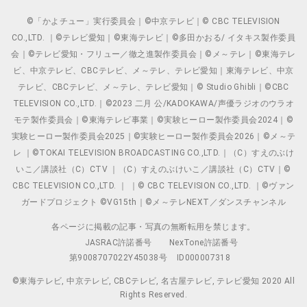
©「かよチュー」実行委員会｜©中京テレビ｜© CBC TELEVISION
CO.,LTD. ｜©テレビ愛知｜©東海テレビ｜©多田かおる/ イタキス製作委員
会｜©テレビ愛知・フリュー／徹之進製作委員会｜©メ～テレ｜©東海テレ
ビ、中京テレビ、CBCテレビ、メ～テレ、テレビ愛知｜東海テレビ、中京
テレビ、CBCテレビ、メ～テレ、テレビ愛知｜© Studio Ghibli｜©CBC
TELEVISION CO.,LTD.｜©2023 二月 公/KADOKAWA/声優ラジオのウラオ
モテ製作委員会｜©東海テレビ事業｜©実験ヒーロー製作委員会2024｜©
実験ヒーロー製作委員会2025｜©実験ヒーロー製作委員会2026｜©メ～テ
レ ｜©TOKAI TELEVISION BROADCASTING CO.,LTD.｜（C）すえのぶけ
いこ／講談社（C）CTV ｜（C）すえのぶけいこ／講談社（C）CTV｜©
CBC TELEVISION CO.,LTD. ｜ ｜© CBC TELEVISION CO.,LTD. ｜©ヴァン
ガードプロジェクト ©VG15th｜©メ～テレNEXT／ダンスチャンネル
各ページに掲載の記事・写真の無断転用を禁じます。
JASRAC許諾番号
NexTone許諾番号
第9008707022Y45038号
ID000007318
©東海テレビ, 中京テレビ, CBCテレビ, 名古屋テレビ, テレビ愛知 2020 All
Rights Reserved.