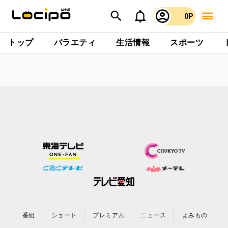
0P
トップ
バラエティ
生活情報
スポーツ
番組
ショート
プレミアム
ニュース
よみもの