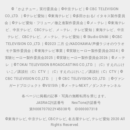
©「かよチュー」実行委員会｜©中京テレビ｜© CBC TELEVISION
CO.,LTD. ｜©テレビ愛知｜©東海テレビ｜©多田かおる/ イタキス製作委員
会｜©テレビ愛知・フリュー／徹之進製作委員会｜©メ～テレ｜©東海テレ
ビ、中京テレビ、CBCテレビ、メ～テレ、テレビ愛知｜東海テレビ、中京
テレビ、CBCテレビ、メ～テレ、テレビ愛知｜© Studio Ghibli｜©CBC
TELEVISION CO.,LTD.｜©2023 二月 公/KADOKAWA/声優ラジオのウラオ
モテ製作委員会｜©東海テレビ事業｜©実験ヒーロー製作委員会2024｜©
実験ヒーロー製作委員会2025｜©実験ヒーロー製作委員会2026｜©メ～テ
レ ｜©TOKAI TELEVISION BROADCASTING CO.,LTD.｜（C）すえのぶけ
いこ／講談社（C）CTV ｜（C）すえのぶけいこ／講談社（C）CTV｜©
CBC TELEVISION CO.,LTD. ｜ ｜© CBC TELEVISION CO.,LTD. ｜©ヴァン
ガードプロジェクト ©VG15th｜©メ～テレNEXT／ダンスチャンネル
各ページに掲載の記事・写真の無断転用を禁じます。
JASRAC許諾番号
NexTone許諾番号
第9008707022Y45038号
ID000007318
©東海テレビ, 中京テレビ, CBCテレビ, 名古屋テレビ, テレビ愛知 2020 All
Rights Reserved.