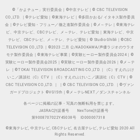
©「かよチュー」実行委員会｜©中京テレビ｜© CBC TELEVISION
CO.,LTD. ｜©テレビ愛知｜©東海テレビ｜©多田かおる/ イタキス製作委員
会｜©テレビ愛知・フリュー／徹之進製作委員会｜©メ～テレ｜©東海テレ
ビ、中京テレビ、CBCテレビ、メ～テレ、テレビ愛知｜東海テレビ、中京
テレビ、CBCテレビ、メ～テレ、テレビ愛知｜© Studio Ghibli｜©CBC
TELEVISION CO.,LTD.｜©2023 二月 公/KADOKAWA/声優ラジオのウラオ
モテ製作委員会｜©東海テレビ事業｜©実験ヒーロー製作委員会2024｜©
実験ヒーロー製作委員会2025｜©実験ヒーロー製作委員会2026｜©メ～テ
レ ｜©TOKAI TELEVISION BROADCASTING CO.,LTD.｜（C）すえのぶけ
いこ／講談社（C）CTV ｜（C）すえのぶけいこ／講談社（C）CTV｜©
CBC TELEVISION CO.,LTD. ｜ ｜© CBC TELEVISION CO.,LTD. ｜©ヴァン
ガードプロジェクト ©VG15th｜©メ～テレNEXT／ダンスチャンネル
各ページに掲載の記事・写真の無断転用を禁じます。
JASRAC許諾番号
NexTone許諾番号
第9008707022Y45038号
ID000007318
©東海テレビ, 中京テレビ, CBCテレビ, 名古屋テレビ, テレビ愛知 2020 All
Rights Reserved.