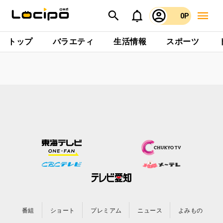
0P
トップ
バラエティ
生活情報
スポーツ
番組
ショート
プレミアム
ニュース
よみもの