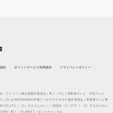
規約
ポイントサービス利用規約
プライバシーポリシー
©テレビ愛知・フリュー／徹之進製作委員会｜©メ～テレ｜©東海テレビ、中京テレビ、
©2023 二月 公/KADOKAWA/声優ラジオのウラオモテ製作委員会｜©東海テレビ事
ING CO.,LTD.｜（C）すえのぶけいこ／講談社（C）CTV ｜（C）すえのぶけい
クト ©VG15th｜©メ～テレNEXT／ダンスチャンネル