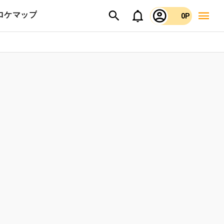
ロケマップ
0P