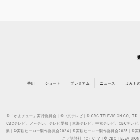
番組
ショート
プレミアム
ニュース
よみも
©「かよチュー」実行委員会｜©中京テレビ｜© CBC TELEVISION C
CBCテレビ、メ～テレ、テレビ愛知｜東海テレビ、中京テレビ、CBCテレビ、メ～テレ、テ
業｜©実験ヒーロー製作委員会2024｜©実験ヒーロー製作委員会2025｜©実験ヒーロー
こ／講談社（C）CTV｜© CBC TELEVISION