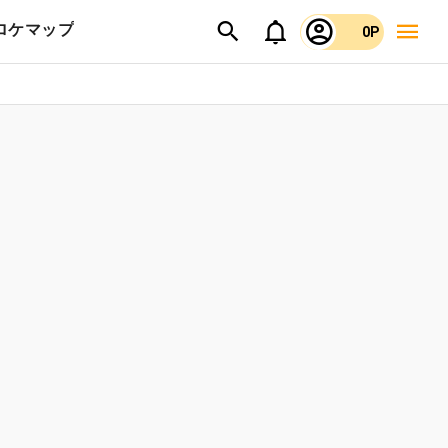
ロケマップ
0P