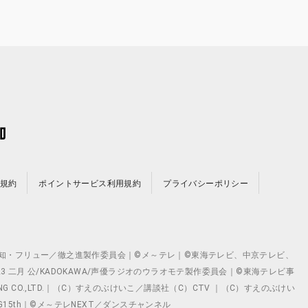
規約
ポイントサービス利用規約
プライバシーポリシー
©テレビ愛知・フリュー／徹之進製作委員会｜©メ～テレ｜©東海テレビ、中京テレビ、
©2023 二月 公/KADOKAWA/声優ラジオのウラオモテ製作委員会｜©東海テレビ事
ING CO.,LTD.｜（C）すえのぶけいこ／講談社（C）CTV ｜（C）すえのぶけい
クト ©VG15th｜©メ～テレNEXT／ダンスチャンネル