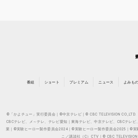
番組
ショート
プレミアム
ニュース
よみも
©「かよチュー」実行委員会｜©中京テレビ｜© CBC TELEVISION C
CBCテレビ、メ～テレ、テレビ愛知｜東海テレビ、中京テレビ、CBCテレビ、メ～テレ、テ
業｜©実験ヒーロー製作委員会2024｜©実験ヒーロー製作委員会2025｜©実験ヒーロー
こ／講談社（C）CTV｜© CBC TELEVISION