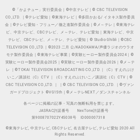
©「かよチュー」実行委員会｜©中京テレビ｜© CBC TELEVISION
CO.,LTD. ｜©テレビ愛知｜©東海テレビ｜©多田かおる/ イタキス製作委員
会｜©テレビ愛知・フリュー／徹之進製作委員会｜©メ～テレ｜©東海テレ
ビ、中京テレビ、CBCテレビ、メ～テレ、テレビ愛知｜東海テレビ、中京
テレビ、CBCテレビ、メ～テレ、テレビ愛知｜© Studio Ghibli｜©CBC
TELEVISION CO.,LTD.｜©2023 二月 公/KADOKAWA/声優ラジオのウラオ
モテ製作委員会｜©東海テレビ事業｜©実験ヒーロー製作委員会2024｜©
実験ヒーロー製作委員会2025｜©実験ヒーロー製作委員会2026｜©メ～テ
レ ｜©TOKAI TELEVISION BROADCASTING CO.,LTD.｜（C）すえのぶけ
いこ／講談社（C）CTV ｜（C）すえのぶけいこ／講談社（C）CTV｜©
CBC TELEVISION CO.,LTD. ｜ ｜© CBC TELEVISION CO.,LTD. ｜©ヴァン
ガードプロジェクト ©VG15th｜©メ～テレNEXT／ダンスチャンネル
各ページに掲載の記事・写真の無断転用を禁じます。
JASRAC許諾番号
NexTone許諾番号
第9008707022Y45038号
ID000007318
©東海テレビ, 中京テレビ, CBCテレビ, 名古屋テレビ, テレビ愛知 2020 All
Rights Reserved.