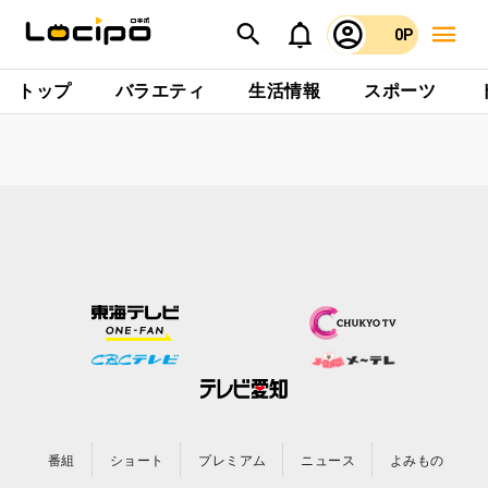
0P
トップ
バラエティ
生活情報
スポーツ
番組
ショート
プレミアム
ニュース
よみもの