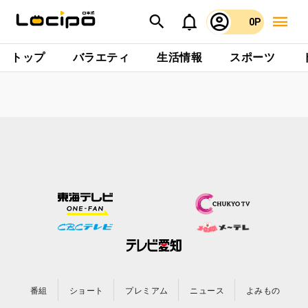
0P
トップ
バラエティ
生活情報
スポーツ
番組
ショート
プレミアム
ニュース
よみもの