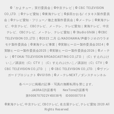
©「かよチュー」実行委員会｜©中京テレビ｜© CBC TELEVISION
CO.,LTD. ｜©テレビ愛知｜©東海テレビ｜©多田かおる/ イタキス製作委員
会｜©テレビ愛知・フリュー／徹之進製作委員会｜©メ～テレ｜©東海テレ
ビ、中京テレビ、CBCテレビ、メ～テレ、テレビ愛知｜東海テレビ、中京
テレビ、CBCテレビ、メ～テレ、テレビ愛知｜© Studio Ghibli｜©CBC
TELEVISION CO.,LTD.｜©2023 二月 公/KADOKAWA/声優ラジオのウラオ
モテ製作委員会｜©東海テレビ事業｜©実験ヒーロー製作委員会2024｜©
実験ヒーロー製作委員会2025｜©実験ヒーロー製作委員会2026｜©メ～テ
レ ｜©TOKAI TELEVISION BROADCASTING CO.,LTD.｜（C）すえのぶけ
いこ／講談社（C）CTV ｜（C）すえのぶけいこ／講談社（C）CTV｜©
CBC TELEVISION CO.,LTD. ｜ ｜© CBC TELEVISION CO.,LTD. ｜©ヴァン
ガードプロジェクト ©VG15th｜©メ～テレNEXT／ダンスチャンネル
各ページに掲載の記事・写真の無断転用を禁じます。
JASRAC許諾番号
NexTone許諾番号
第9008707022Y45038号
ID000007318
©東海テレビ, 中京テレビ, CBCテレビ, 名古屋テレビ, テレビ愛知 2020 All
Rights Reserved.