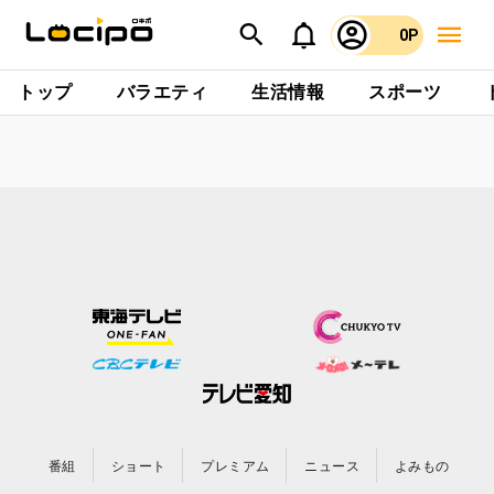
0P
トップ
バラエティ
生活情報
スポーツ
番組
ショート
プレミアム
ニュース
よみもの