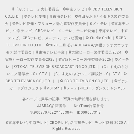
©「かよチュー」実行委員会｜©中京テレビ｜© CBC TELEVISION
CO.,LTD. ｜©テレビ愛知｜©東海テレビ｜©多田かおる/ イタキス製作委員
会｜©テレビ愛知・フリュー／徹之進製作委員会｜©メ～テレ｜©東海テレ
ビ、中京テレビ、CBCテレビ、メ～テレ、テレビ愛知｜東海テレビ、中京
テレビ、CBCテレビ、メ～テレ、テレビ愛知｜© Studio Ghibli｜©CBC
TELEVISION CO.,LTD.｜©2023 二月 公/KADOKAWA/声優ラジオのウラオ
モテ製作委員会｜©東海テレビ事業｜©実験ヒーロー製作委員会2024｜©
実験ヒーロー製作委員会2025｜©実験ヒーロー製作委員会2026｜©メ～テ
レ ｜©TOKAI TELEVISION BROADCASTING CO.,LTD.｜（C）すえのぶけ
いこ／講談社（C）CTV ｜（C）すえのぶけいこ／講談社（C）CTV｜©
CBC TELEVISION CO.,LTD. ｜ ｜© CBC TELEVISION CO.,LTD. ｜©ヴァン
ガードプロジェクト ©VG15th｜©メ～テレNEXT／ダンスチャンネル
各ページに掲載の記事・写真の無断転用を禁じます。
JASRAC許諾番号
NexTone許諾番号
第9008707022Y45038号
ID000007318
©東海テレビ, 中京テレビ, CBCテレビ, 名古屋テレビ, テレビ愛知 2020 All
Rights Reserved.