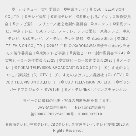
©「かよチュー」実行委員会｜©中京テレビ｜© CBC TELEVISION
CO.,LTD. ｜©テレビ愛知｜©東海テレビ｜©多田かおる/ イタキス製作委員
会｜©テレビ愛知・フリュー／徹之進製作委員会｜©メ～テレ｜©東海テレ
ビ、中京テレビ、CBCテレビ、メ～テレ、テレビ愛知｜東海テレビ、中京
テレビ、CBCテレビ、メ～テレ、テレビ愛知｜© Studio Ghibli｜©CBC
TELEVISION CO.,LTD.｜©2023 二月 公/KADOKAWA/声優ラジオのウラオ
モテ製作委員会｜©東海テレビ事業｜©実験ヒーロー製作委員会2024｜©
実験ヒーロー製作委員会2025｜©実験ヒーロー製作委員会2026｜©メ～テ
レ ｜©TOKAI TELEVISION BROADCASTING CO.,LTD.｜（C）すえのぶけ
いこ／講談社（C）CTV ｜（C）すえのぶけいこ／講談社（C）CTV｜©
CBC TELEVISION CO.,LTD. ｜ ｜© CBC TELEVISION CO.,LTD. ｜©ヴァン
ガードプロジェクト ©VG15th｜©メ～テレNEXT／ダンスチャンネル
各ページに掲載の記事・写真の無断転用を禁じます。
JASRAC許諾番号
NexTone許諾番号
第9008707022Y45038号
ID000007318
©東海テレビ, 中京テレビ, CBCテレビ, 名古屋テレビ, テレビ愛知 2020 All
Rights Reserved.