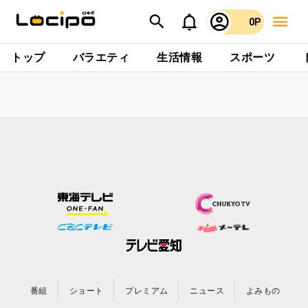
0P
トップ
バラエティ
生活情報
スポーツ
番組
ショート
プレミアム
ニュース
よみもの