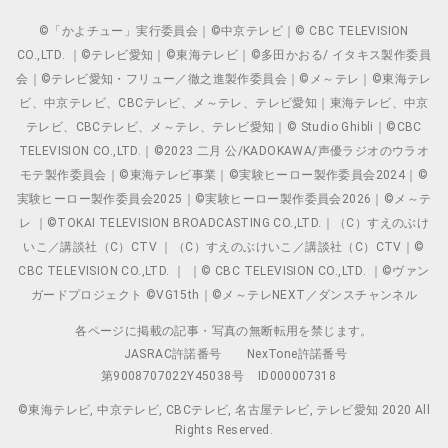
©「かよチュー」実行委員会｜©中京テレビ｜© CBC TELEVISION
CO.,LTD. ｜©テレビ愛知｜©東海テレビ｜©多田かおる/ イタキス製作委員
会｜©テレビ愛知・フリュー／徹之進製作委員会｜©メ～テレ｜©東海テレ
ビ、中京テレビ、CBCテレビ、メ～テレ、テレビ愛知｜東海テレビ、中京
テレビ、CBCテレビ、メ～テレ、テレビ愛知｜© Studio Ghibli｜©CBC
TELEVISION CO.,LTD.｜©2023 二月 公/KADOKAWA/声優ラジオのウラオ
モテ製作委員会｜©東海テレビ事業｜©実験ヒーロー製作委員会2024｜©
実験ヒーロー製作委員会2025｜©実験ヒーロー製作委員会2026｜©メ～テ
レ ｜©TOKAI TELEVISION BROADCASTING CO.,LTD.｜（C）すえのぶけ
いこ／講談社（C）CTV ｜（C）すえのぶけいこ／講談社（C）CTV｜©
CBC TELEVISION CO.,LTD. ｜ ｜© CBC TELEVISION CO.,LTD. ｜©ヴァン
ガードプロジェクト ©VG15th｜©メ～テレNEXT／ダンスチャンネル
各ページに掲載の記事・写真の無断転用を禁じます。
JASRAC許諾番号
NexTone許諾番号
第9008707022Y45038号
ID000007318
©東海テレビ, 中京テレビ, CBCテレビ, 名古屋テレビ, テレビ愛知 2020 All
Rights Reserved.