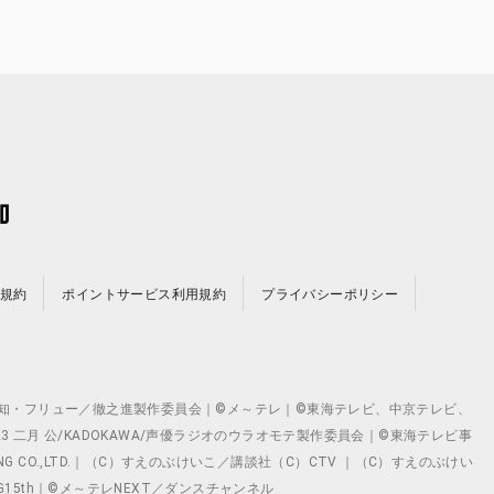
規約
ポイントサービス利用規約
プライバシーポリシー
©テレビ愛知・フリュー／徹之進製作委員会｜©メ～テレ｜©東海テレビ、中京テレビ、
©2023 二月 公/KADOKAWA/声優ラジオのウラオモテ製作委員会｜©東海テレビ事
ING CO.,LTD.｜（C）すえのぶけいこ／講談社（C）CTV ｜（C）すえのぶけい
クト ©VG15th｜©メ～テレNEXT／ダンスチャンネル