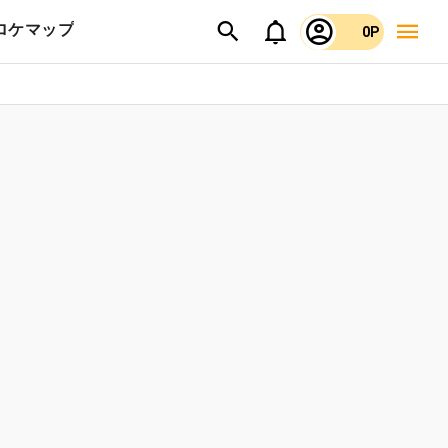
ロケマップ
0P