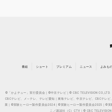
番組
ショート
プレミアム
ニュース
よみも
©「かよチュー」実行委員会｜©中京テレビ｜© CBC TELEVISION C
CBCテレビ、メ～テレ、テレビ愛知｜東海テレビ、中京テレビ、CBCテレビ、メ～テレ、テ
業｜©実験ヒーロー製作委員会2024｜©実験ヒーロー製作委員会2025｜©実験ヒーロー
こ／講談社（C）CTV｜© CBC TELEVISION