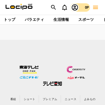
0P
トップ
バラエティ
生活情報
スポーツ
番組
ショート
プレミアム
ニュース
よみもの