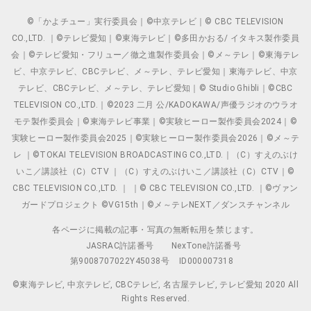
©「かよチュー」実行委員会｜©中京テレビ｜© CBC TELEVISION
CO.,LTD. ｜©テレビ愛知｜©東海テレビ｜©多田かおる/ イタキス製作委員
会｜©テレビ愛知・フリュー／徹之進製作委員会｜©メ～テレ｜©東海テレ
ビ、中京テレビ、CBCテレビ、メ～テレ、テレビ愛知｜東海テレビ、中京
テレビ、CBCテレビ、メ～テレ、テレビ愛知｜© Studio Ghibli｜©CBC
TELEVISION CO.,LTD.｜©2023 二月 公/KADOKAWA/声優ラジオのウラオ
モテ製作委員会｜©東海テレビ事業｜©実験ヒーロー製作委員会2024｜©
実験ヒーロー製作委員会2025｜©実験ヒーロー製作委員会2026｜©メ～テ
レ ｜©TOKAI TELEVISION BROADCASTING CO.,LTD.｜（C）すえのぶけ
いこ／講談社（C）CTV ｜（C）すえのぶけいこ／講談社（C）CTV｜©
CBC TELEVISION CO.,LTD. ｜ ｜© CBC TELEVISION CO.,LTD. ｜©ヴァン
ガードプロジェクト ©VG15th｜©メ～テレNEXT／ダンスチャンネル
各ページに掲載の記事・写真の無断転用を禁じます。
JASRAC許諾番号
NexTone許諾番号
第9008707022Y45038号
ID000007318
©東海テレビ, 中京テレビ, CBCテレビ, 名古屋テレビ, テレビ愛知 2020 All
Rights Reserved.