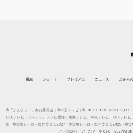
番組
ショート
プレミアム
ニュース
よみも
©「かよチュー」実行委員会｜©中京テレビ｜© CBC TELEVISION C
CBCテレビ、メ～テレ、テレビ愛知｜東海テレビ、中京テレビ、CBCテレビ、メ～テレ、テ
業｜©実験ヒーロー製作委員会2024｜©実験ヒーロー製作委員会2025｜©実験ヒーロー
こ／講談社（C）CTV｜© CBC TELEVISION