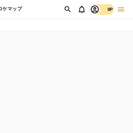
ロケマップ
0P