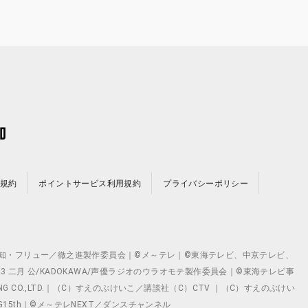
規約
ポイントサービス利用規約
プライバシーポリシー
©テレビ愛知・フリュー／徹之進製作委員会｜©メ～テレ｜©東海テレビ、中京テレビ、
©2023 二月 公/KADOKAWA/声優ラジオのウラオモテ製作委員会｜©東海テレビ事
ING CO.,LTD.｜（C）すえのぶけいこ／講談社（C）CTV ｜（C）すえのぶけい
クト ©VG15th｜©メ～テレNEXT／ダンスチャンネル