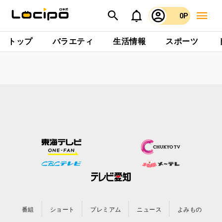
0P
トップ
バラエティ
生活情報
スポーツ
番組
ショート
プレミアム
ニュース
よみもの