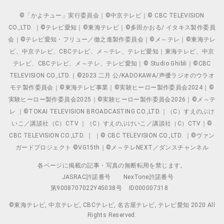
©「かよチュー」実行委員会｜©中京テレビ｜© CBC TELEVISION
CO.,LTD. ｜©テレビ愛知｜©東海テレビ｜©多田かおる/ イタキス製作委員
会｜©テレビ愛知・フリュー／徹之進製作委員会｜©メ～テレ｜©東海テレ
ビ、中京テレビ、CBCテレビ、メ～テレ、テレビ愛知｜東海テレビ、中京
テレビ、CBCテレビ、メ～テレ、テレビ愛知｜© Studio Ghibli｜©CBC
TELEVISION CO.,LTD.｜©2023 二月 公/KADOKAWA/声優ラジオのウラオ
モテ製作委員会｜©東海テレビ事業｜©実験ヒーロー製作委員会2024｜©
実験ヒーロー製作委員会2025｜©実験ヒーロー製作委員会2026｜©メ～テ
レ ｜©TOKAI TELEVISION BROADCASTING CO.,LTD.｜（C）すえのぶけ
いこ／講談社（C）CTV ｜（C）すえのぶけいこ／講談社（C）CTV｜©
CBC TELEVISION CO.,LTD. ｜ ｜© CBC TELEVISION CO.,LTD. ｜©ヴァン
ガードプロジェクト ©VG15th｜©メ～テレNEXT／ダンスチャンネル
各ページに掲載の記事・写真の無断転用を禁じます。
JASRAC許諾番号
NexTone許諾番号
第9008707022Y45038号
ID000007318
©東海テレビ, 中京テレビ, CBCテレビ, 名古屋テレビ, テレビ愛知 2020 All
Rights Reserved.