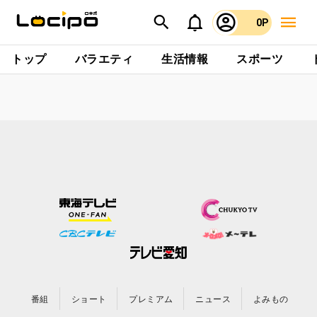
0P
トップ
バラエティ
生活情報
スポーツ
番組
ショート
プレミアム
ニュース
よみもの