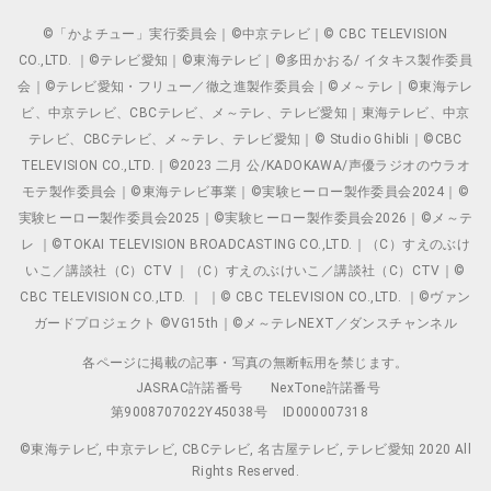
©「かよチュー」実行委員会｜©中京テレビ｜© CBC TELEVISION
CO.,LTD. ｜©テレビ愛知｜©東海テレビ｜©多田かおる/ イタキス製作委員
会｜©テレビ愛知・フリュー／徹之進製作委員会｜©メ～テレ｜©東海テレ
ビ、中京テレビ、CBCテレビ、メ～テレ、テレビ愛知｜東海テレビ、中京
テレビ、CBCテレビ、メ～テレ、テレビ愛知｜© Studio Ghibli｜©CBC
TELEVISION CO.,LTD.｜©2023 二月 公/KADOKAWA/声優ラジオのウラオ
モテ製作委員会｜©東海テレビ事業｜©実験ヒーロー製作委員会2024｜©
実験ヒーロー製作委員会2025｜©実験ヒーロー製作委員会2026｜©メ～テ
レ ｜©TOKAI TELEVISION BROADCASTING CO.,LTD.｜（C）すえのぶけ
いこ／講談社（C）CTV ｜（C）すえのぶけいこ／講談社（C）CTV｜©
CBC TELEVISION CO.,LTD. ｜ ｜© CBC TELEVISION CO.,LTD. ｜©ヴァン
ガードプロジェクト ©VG15th｜©メ～テレNEXT／ダンスチャンネル
各ページに掲載の記事・写真の無断転用を禁じます。
JASRAC許諾番号
NexTone許諾番号
第9008707022Y45038号
ID000007318
©東海テレビ, 中京テレビ, CBCテレビ, 名古屋テレビ, テレビ愛知 2020 All
Rights Reserved.