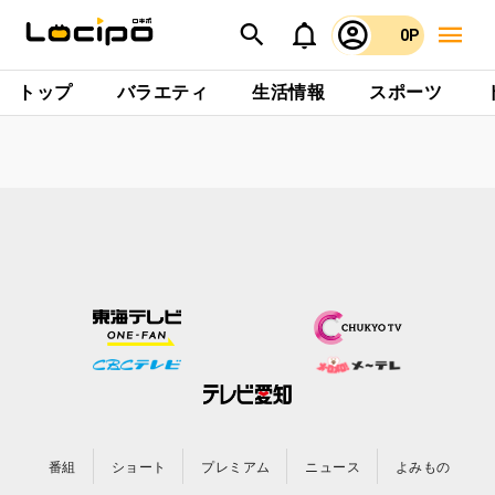
0P
トップ
バラエティ
生活情報
スポーツ
番組
ショート
プレミアム
ニュース
よみもの