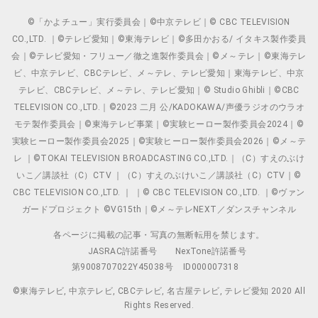
©「かよチュー」実行委員会｜©中京テレビ｜© CBC TELEVISION
CO.,LTD. ｜©テレビ愛知｜©東海テレビ｜©多田かおる/ イタキス製作委員
会｜©テレビ愛知・フリュー／徹之進製作委員会｜©メ～テレ｜©東海テレ
ビ、中京テレビ、CBCテレビ、メ～テレ、テレビ愛知｜東海テレビ、中京
テレビ、CBCテレビ、メ～テレ、テレビ愛知｜© Studio Ghibli｜©CBC
TELEVISION CO.,LTD.｜©2023 二月 公/KADOKAWA/声優ラジオのウラオ
モテ製作委員会｜©東海テレビ事業｜©実験ヒーロー製作委員会2024｜©
実験ヒーロー製作委員会2025｜©実験ヒーロー製作委員会2026｜©メ～テ
レ ｜©TOKAI TELEVISION BROADCASTING CO.,LTD.｜（C）すえのぶけ
いこ／講談社（C）CTV ｜（C）すえのぶけいこ／講談社（C）CTV｜©
CBC TELEVISION CO.,LTD. ｜ ｜© CBC TELEVISION CO.,LTD. ｜©ヴァン
ガードプロジェクト ©VG15th｜©メ～テレNEXT／ダンスチャンネル
各ページに掲載の記事・写真の無断転用を禁じます。
JASRAC許諾番号
NexTone許諾番号
第9008707022Y45038号
ID000007318
©東海テレビ, 中京テレビ, CBCテレビ, 名古屋テレビ, テレビ愛知 2020 All
Rights Reserved.