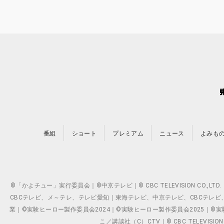
番組
ショート
プレミアム
ニュース
よみも
©「かよチュー」実行委員会｜©中京テレビ｜© CBC TELEVISION C
CBCテレビ、メ～テレ、テレビ愛知｜東海テレビ、中京テレビ、CBCテレビ、メ～テレ、テ
業｜©実験ヒーロー製作委員会2024｜©実験ヒーロー製作委員会2025｜©実験ヒーロー
こ／講談社（C）CTV｜© CBC TELEVISION