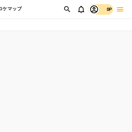
ロケマップ
0P