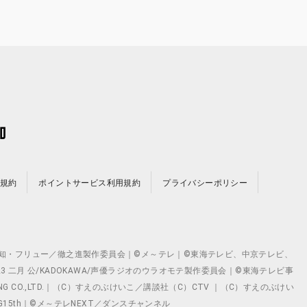
規約
ポイントサービス利用規約
プライバシーポリシー
©テレビ愛知・フリュー／徹之進製作委員会｜©メ～テレ｜©東海テレビ、中京テレビ、
©2023 二月 公/KADOKAWA/声優ラジオのウラオモテ製作委員会｜©東海テレビ事
ING CO.,LTD.｜（C）すえのぶけいこ／講談社（C）CTV ｜（C）すえのぶけい
クト ©VG15th｜©メ～テレNEXT／ダンスチャンネル