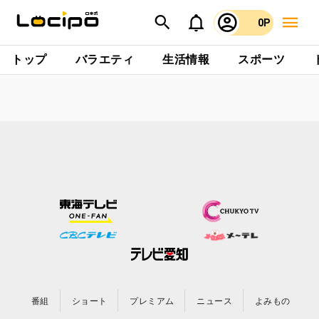
0P
トップ
バラエティ
生活情報
スポーツ
番組
ショート
プレミアム
ニュース
よみもの