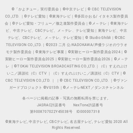
©「かよチュー」実行委員会｜©中京テレビ｜© CBC TELEVISION
CO.,LTD. ｜©テレビ愛知｜©東海テレビ｜©多田かおる/ イタキス製作委員
会｜©テレビ愛知・フリュー／徹之進製作委員会｜©メ～テレ｜©東海テレ
ビ、中京テレビ、CBCテレビ、メ～テレ、テレビ愛知｜東海テレビ、中京
テレビ、CBCテレビ、メ～テレ、テレビ愛知｜© Studio Ghibli｜©CBC
TELEVISION CO.,LTD.｜©2023 二月 公/KADOKAWA/声優ラジオのウラオ
モテ製作委員会｜©東海テレビ事業｜©実験ヒーロー製作委員会2024｜©
実験ヒーロー製作委員会2025｜©実験ヒーロー製作委員会2026｜©メ～テ
レ ｜©TOKAI TELEVISION BROADCASTING CO.,LTD.｜（C）すえのぶけ
いこ／講談社（C）CTV ｜（C）すえのぶけいこ／講談社（C）CTV｜©
CBC TELEVISION CO.,LTD. ｜ ｜© CBC TELEVISION CO.,LTD. ｜©ヴァン
ガードプロジェクト ©VG15th｜©メ～テレNEXT／ダンスチャンネル
各ページに掲載の記事・写真の無断転用を禁じます。
JASRAC許諾番号
NexTone許諾番号
第9008707022Y45038号
ID000007318
©東海テレビ, 中京テレビ, CBCテレビ, 名古屋テレビ, テレビ愛知 2020 All
Rights Reserved.