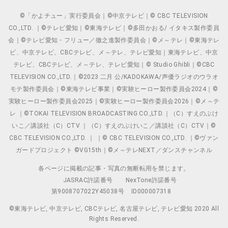
©「かよチュー」実行委員会｜©中京テレビ｜© CBC TELEVISION
CO.,LTD. ｜©テレビ愛知｜©東海テレビ｜©多田かおる/ イタキス製作委員
会｜©テレビ愛知・フリュー／徹之進製作委員会｜©メ～テレ｜©東海テレ
ビ、中京テレビ、CBCテレビ、メ～テレ、テレビ愛知｜東海テレビ、中京
テレビ、CBCテレビ、メ～テレ、テレビ愛知｜© Studio Ghibli｜©CBC
TELEVISION CO.,LTD.｜©2023 二月 公/KADOKAWA/声優ラジオのウラオ
モテ製作委員会｜©東海テレビ事業｜©実験ヒーロー製作委員会2024｜©
実験ヒーロー製作委員会2025｜©実験ヒーロー製作委員会2026｜©メ～テ
レ ｜©TOKAI TELEVISION BROADCASTING CO.,LTD.｜（C）すえのぶけ
いこ／講談社（C）CTV ｜（C）すえのぶけいこ／講談社（C）CTV｜©
CBC TELEVISION CO.,LTD. ｜ ｜© CBC TELEVISION CO.,LTD. ｜©ヴァン
ガードプロジェクト ©VG15th｜©メ～テレNEXT／ダンスチャンネル
各ページに掲載の記事・写真の無断転用を禁じます。
JASRAC許諾番号
NexTone許諾番号
第9008707022Y45038号
ID000007318
©東海テレビ, 中京テレビ, CBCテレビ, 名古屋テレビ, テレビ愛知 2020 All
Rights Reserved.