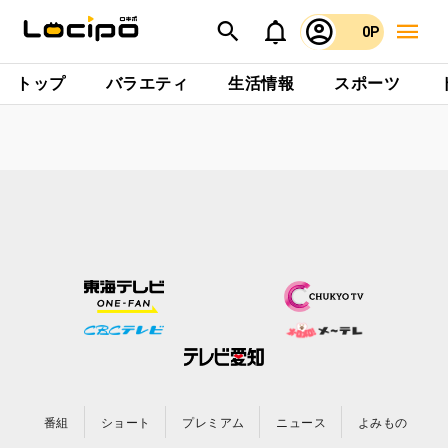
0P
トップ
バラエティ
生活情報
スポーツ
番組
ショート
プレミアム
ニュース
よみもの