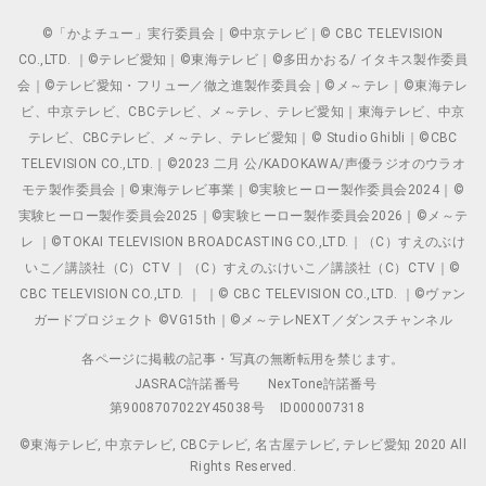
©「かよチュー」実行委員会｜©中京テレビ｜© CBC TELEVISION
CO.,LTD. ｜©テレビ愛知｜©東海テレビ｜©多田かおる/ イタキス製作委員
会｜©テレビ愛知・フリュー／徹之進製作委員会｜©メ～テレ｜©東海テレ
ビ、中京テレビ、CBCテレビ、メ～テレ、テレビ愛知｜東海テレビ、中京
テレビ、CBCテレビ、メ～テレ、テレビ愛知｜© Studio Ghibli｜©CBC
TELEVISION CO.,LTD.｜©2023 二月 公/KADOKAWA/声優ラジオのウラオ
モテ製作委員会｜©東海テレビ事業｜©実験ヒーロー製作委員会2024｜©
実験ヒーロー製作委員会2025｜©実験ヒーロー製作委員会2026｜©メ～テ
レ ｜©TOKAI TELEVISION BROADCASTING CO.,LTD.｜（C）すえのぶけ
いこ／講談社（C）CTV ｜（C）すえのぶけいこ／講談社（C）CTV｜©
CBC TELEVISION CO.,LTD. ｜ ｜© CBC TELEVISION CO.,LTD. ｜©ヴァン
ガードプロジェクト ©VG15th｜©メ～テレNEXT／ダンスチャンネル
各ページに掲載の記事・写真の無断転用を禁じます。
JASRAC許諾番号
NexTone許諾番号
第9008707022Y45038号
ID000007318
©東海テレビ, 中京テレビ, CBCテレビ, 名古屋テレビ, テレビ愛知 2020 All
Rights Reserved.