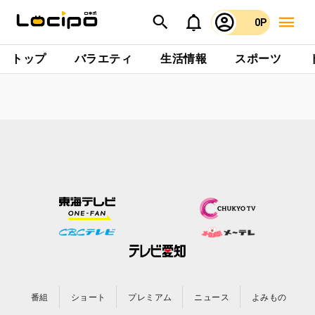
0P
トップ
バラエティ
生活情報
スポーツ
番組
ショート
プレミアム
ニュース
よみもの