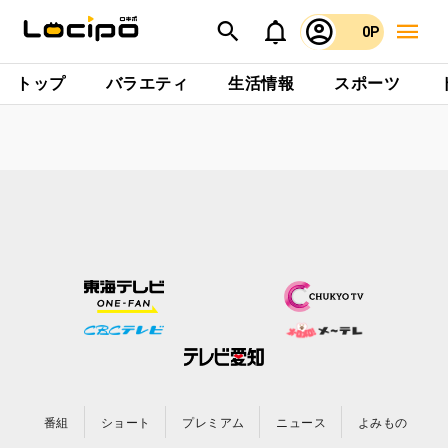
0P
トップ
バラエティ
生活情報
スポーツ
番組
ショート
プレミアム
ニュース
よみもの