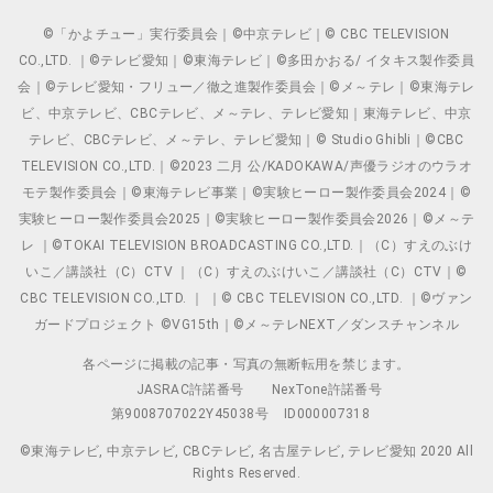
©「かよチュー」実行委員会｜©中京テレビ｜© CBC TELEVISION
CO.,LTD. ｜©テレビ愛知｜©東海テレビ｜©多田かおる/ イタキス製作委員
会｜©テレビ愛知・フリュー／徹之進製作委員会｜©メ～テレ｜©東海テレ
ビ、中京テレビ、CBCテレビ、メ～テレ、テレビ愛知｜東海テレビ、中京
テレビ、CBCテレビ、メ～テレ、テレビ愛知｜© Studio Ghibli｜©CBC
TELEVISION CO.,LTD.｜©2023 二月 公/KADOKAWA/声優ラジオのウラオ
モテ製作委員会｜©東海テレビ事業｜©実験ヒーロー製作委員会2024｜©
実験ヒーロー製作委員会2025｜©実験ヒーロー製作委員会2026｜©メ～テ
レ ｜©TOKAI TELEVISION BROADCASTING CO.,LTD.｜（C）すえのぶけ
いこ／講談社（C）CTV ｜（C）すえのぶけいこ／講談社（C）CTV｜©
CBC TELEVISION CO.,LTD. ｜ ｜© CBC TELEVISION CO.,LTD. ｜©ヴァン
ガードプロジェクト ©VG15th｜©メ～テレNEXT／ダンスチャンネル
各ページに掲載の記事・写真の無断転用を禁じます。
JASRAC許諾番号
NexTone許諾番号
第9008707022Y45038号
ID000007318
©東海テレビ, 中京テレビ, CBCテレビ, 名古屋テレビ, テレビ愛知 2020 All
Rights Reserved.