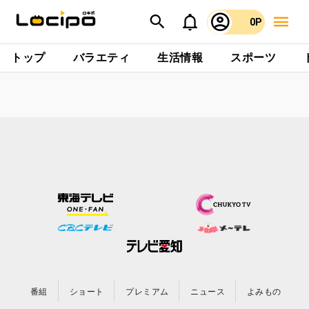
0P
トップ
バラエティ
生活情報
スポーツ
番組
ショート
プレミアム
ニュース
よみもの