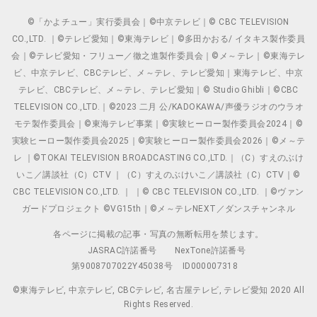
©「かよチュー」実行委員会｜©中京テレビ｜© CBC TELEVISION
CO.,LTD. ｜©テレビ愛知｜©東海テレビ｜©多田かおる/ イタキス製作委員
会｜©テレビ愛知・フリュー／徹之進製作委員会｜©メ～テレ｜©東海テレ
ビ、中京テレビ、CBCテレビ、メ～テレ、テレビ愛知｜東海テレビ、中京
テレビ、CBCテレビ、メ～テレ、テレビ愛知｜© Studio Ghibli｜©CBC
TELEVISION CO.,LTD.｜©2023 二月 公/KADOKAWA/声優ラジオのウラオ
モテ製作委員会｜©東海テレビ事業｜©実験ヒーロー製作委員会2024｜©
実験ヒーロー製作委員会2025｜©実験ヒーロー製作委員会2026｜©メ～テ
レ ｜©TOKAI TELEVISION BROADCASTING CO.,LTD.｜（C）すえのぶけ
いこ／講談社（C）CTV ｜（C）すえのぶけいこ／講談社（C）CTV｜©
CBC TELEVISION CO.,LTD. ｜ ｜© CBC TELEVISION CO.,LTD. ｜©ヴァン
ガードプロジェクト ©VG15th｜©メ～テレNEXT／ダンスチャンネル
各ページに掲載の記事・写真の無断転用を禁じます。
JASRAC許諾番号
NexTone許諾番号
第9008707022Y45038号
ID000007318
©東海テレビ, 中京テレビ, CBCテレビ, 名古屋テレビ, テレビ愛知 2020 All
Rights Reserved.