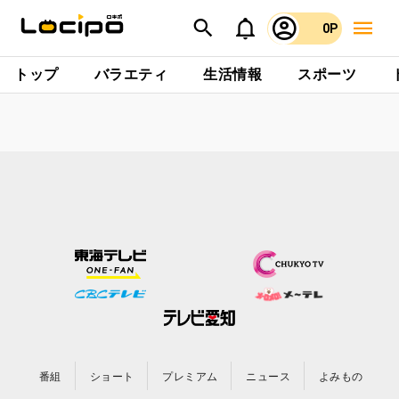
0P
トップ
バラエティ
生活情報
スポーツ
番組
ショート
プレミアム
ニュース
よみもの