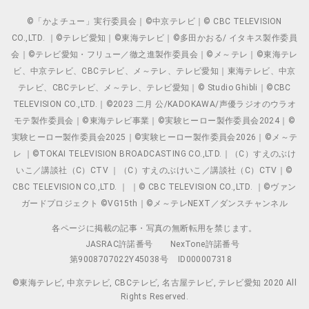
©「かよチュー」実行委員会｜©中京テレビ｜© CBC TELEVISION
CO.,LTD. ｜©テレビ愛知｜©東海テレビ｜©多田かおる/ イタキス製作委員
会｜©テレビ愛知・フリュー／徹之進製作委員会｜©メ～テレ｜©東海テレ
ビ、中京テレビ、CBCテレビ、メ～テレ、テレビ愛知｜東海テレビ、中京
テレビ、CBCテレビ、メ～テレ、テレビ愛知｜© Studio Ghibli｜©CBC
TELEVISION CO.,LTD.｜©2023 二月 公/KADOKAWA/声優ラジオのウラオ
モテ製作委員会｜©東海テレビ事業｜©実験ヒーロー製作委員会2024｜©
実験ヒーロー製作委員会2025｜©実験ヒーロー製作委員会2026｜©メ～テ
レ ｜©TOKAI TELEVISION BROADCASTING CO.,LTD.｜（C）すえのぶけ
いこ／講談社（C）CTV ｜（C）すえのぶけいこ／講談社（C）CTV｜©
CBC TELEVISION CO.,LTD. ｜ ｜© CBC TELEVISION CO.,LTD. ｜©ヴァン
ガードプロジェクト ©VG15th｜©メ～テレNEXT／ダンスチャンネル
各ページに掲載の記事・写真の無断転用を禁じます。
JASRAC許諾番号
NexTone許諾番号
第9008707022Y45038号
ID000007318
©東海テレビ, 中京テレビ, CBCテレビ, 名古屋テレビ, テレビ愛知 2020 All
Rights Reserved.