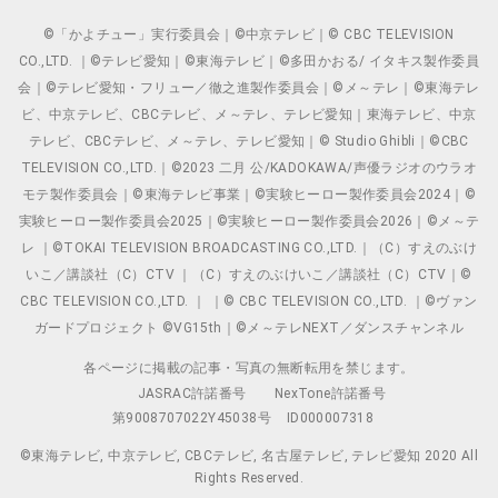
©「かよチュー」実行委員会｜©中京テレビ｜© CBC TELEVISION
CO.,LTD. ｜©テレビ愛知｜©東海テレビ｜©多田かおる/ イタキス製作委員
会｜©テレビ愛知・フリュー／徹之進製作委員会｜©メ～テレ｜©東海テレ
ビ、中京テレビ、CBCテレビ、メ～テレ、テレビ愛知｜東海テレビ、中京
テレビ、CBCテレビ、メ～テレ、テレビ愛知｜© Studio Ghibli｜©CBC
TELEVISION CO.,LTD.｜©2023 二月 公/KADOKAWA/声優ラジオのウラオ
モテ製作委員会｜©東海テレビ事業｜©実験ヒーロー製作委員会2024｜©
実験ヒーロー製作委員会2025｜©実験ヒーロー製作委員会2026｜©メ～テ
レ ｜©TOKAI TELEVISION BROADCASTING CO.,LTD.｜（C）すえのぶけ
いこ／講談社（C）CTV ｜（C）すえのぶけいこ／講談社（C）CTV｜©
CBC TELEVISION CO.,LTD. ｜ ｜© CBC TELEVISION CO.,LTD. ｜©ヴァン
ガードプロジェクト ©VG15th｜©メ～テレNEXT／ダンスチャンネル
各ページに掲載の記事・写真の無断転用を禁じます。
JASRAC許諾番号
NexTone許諾番号
第9008707022Y45038号
ID000007318
©東海テレビ, 中京テレビ, CBCテレビ, 名古屋テレビ, テレビ愛知 2020 All
Rights Reserved.