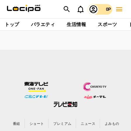
0P
トップ
バラエティ
生活情報
スポーツ
番組
ショート
プレミアム
ニュース
よみもの