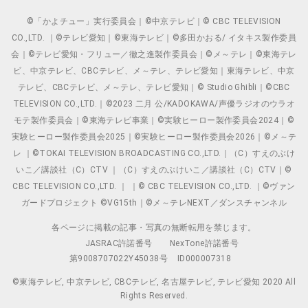
©「かよチュー」実行委員会｜©中京テレビ｜© CBC TELEVISION
CO.,LTD. ｜©テレビ愛知｜©東海テレビ｜©多田かおる/ イタキス製作委員
会｜©テレビ愛知・フリュー／徹之進製作委員会｜©メ～テレ｜©東海テレ
ビ、中京テレビ、CBCテレビ、メ～テレ、テレビ愛知｜東海テレビ、中京
テレビ、CBCテレビ、メ～テレ、テレビ愛知｜© Studio Ghibli｜©CBC
TELEVISION CO.,LTD.｜©2023 二月 公/KADOKAWA/声優ラジオのウラオ
モテ製作委員会｜©東海テレビ事業｜©実験ヒーロー製作委員会2024｜©
実験ヒーロー製作委員会2025｜©実験ヒーロー製作委員会2026｜©メ～テ
レ ｜©TOKAI TELEVISION BROADCASTING CO.,LTD.｜（C）すえのぶけ
いこ／講談社（C）CTV ｜（C）すえのぶけいこ／講談社（C）CTV｜©
CBC TELEVISION CO.,LTD. ｜ ｜© CBC TELEVISION CO.,LTD. ｜©ヴァン
ガードプロジェクト ©VG15th｜©メ～テレNEXT／ダンスチャンネル
各ページに掲載の記事・写真の無断転用を禁じます。
JASRAC許諾番号
NexTone許諾番号
第9008707022Y45038号
ID000007318
©東海テレビ, 中京テレビ, CBCテレビ, 名古屋テレビ, テレビ愛知 2020 All
Rights Reserved.