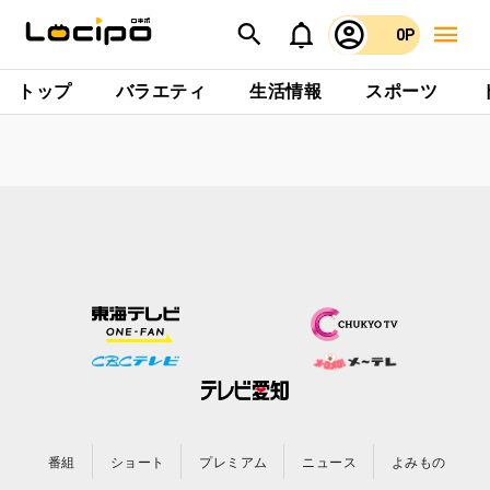
0P
トップ
バラエティ
生活情報
スポーツ
番組
ショート
プレミアム
ニュース
よみもの