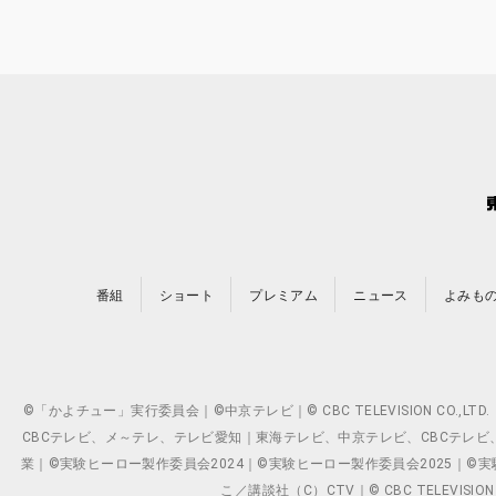
番組
ショート
プレミアム
ニュース
よみも
©「かよチュー」実行委員会｜©中京テレビ｜© CBC TELEVISION C
CBCテレビ、メ～テレ、テレビ愛知｜東海テレビ、中京テレビ、CBCテレビ、メ～テレ、テ
業｜©実験ヒーロー製作委員会2024｜©実験ヒーロー製作委員会2025｜©実験ヒーロー
こ／講談社（C）CTV｜© CBC TELEVISION