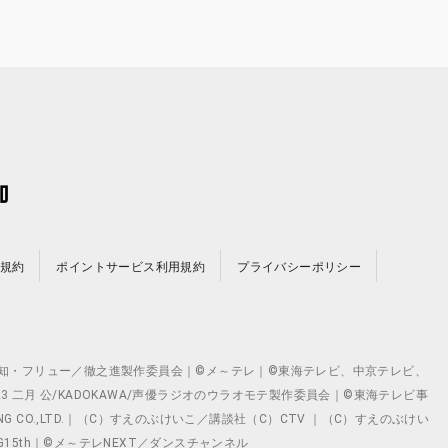
規約
ポイントサービス利用規約
プライバシーポリシー
©テレビ愛知・フリュー／徹之進製作委員会｜©メ～テレ｜©東海テレビ、中京テレビ、
©2023 二月 公/KADOKAWA/声優ラジオのウラオモテ製作委員会｜©東海テレビ事
ING CO.,LTD.｜（C）すえのぶけいこ／講談社（C）CTV ｜（C）すえのぶけい
クト ©VG15th｜©メ～テレNEXT／ダンスチャンネル