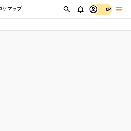
ロケマップ
0P