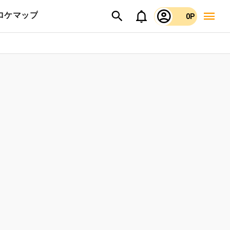
ロケマップ
0P