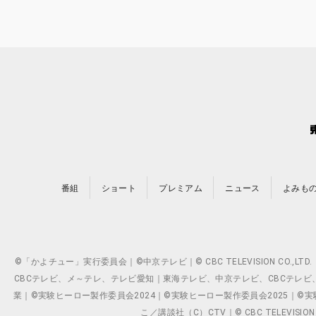
番組
ショート
プレミアム
ニュース
よみも
©「かよチュー」実行委員会｜©中京テレビ｜© CBC TELEVISION C
CBCテレビ、メ～テレ、テレビ愛知｜東海テレビ、中京テレビ、CBCテレビ、メ～テレ、テ
業｜©実験ヒーロー製作委員会2024｜©実験ヒーロー製作委員会2025｜©実験ヒーロー
こ／講談社（C）CTV｜© CBC TELEVISION