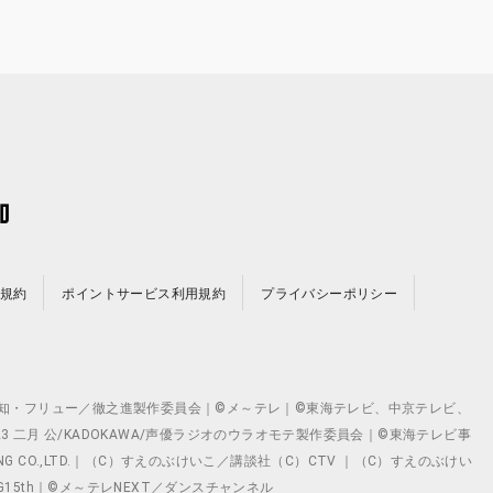
規約
ポイントサービス利用規約
プライバシーポリシー
©テレビ愛知・フリュー／徹之進製作委員会｜©メ～テレ｜©東海テレビ、中京テレビ、
©2023 二月 公/KADOKAWA/声優ラジオのウラオモテ製作委員会｜©東海テレビ事
ING CO.,LTD.｜（C）すえのぶけいこ／講談社（C）CTV ｜（C）すえのぶけい
クト ©VG15th｜©メ～テレNEXT／ダンスチャンネル