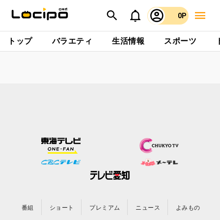
0P
トップ
バラエティ
生活情報
スポーツ
番組
ショート
プレミアム
ニュース
よみもの