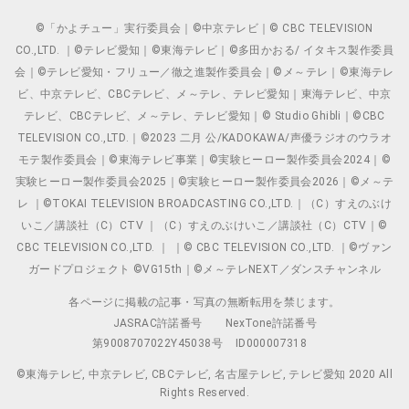
©「かよチュー」実行委員会｜©中京テレビ｜© CBC TELEVISION
CO.,LTD. ｜©テレビ愛知｜©東海テレビ｜©多田かおる/ イタキス製作委員
会｜©テレビ愛知・フリュー／徹之進製作委員会｜©メ～テレ｜©東海テレ
ビ、中京テレビ、CBCテレビ、メ～テレ、テレビ愛知｜東海テレビ、中京
テレビ、CBCテレビ、メ～テレ、テレビ愛知｜© Studio Ghibli｜©CBC
TELEVISION CO.,LTD.｜©2023 二月 公/KADOKAWA/声優ラジオのウラオ
モテ製作委員会｜©東海テレビ事業｜©実験ヒーロー製作委員会2024｜©
実験ヒーロー製作委員会2025｜©実験ヒーロー製作委員会2026｜©メ～テ
レ ｜©TOKAI TELEVISION BROADCASTING CO.,LTD.｜（C）すえのぶけ
いこ／講談社（C）CTV ｜（C）すえのぶけいこ／講談社（C）CTV｜©
CBC TELEVISION CO.,LTD. ｜ ｜© CBC TELEVISION CO.,LTD. ｜©ヴァン
ガードプロジェクト ©VG15th｜©メ～テレNEXT／ダンスチャンネル
各ページに掲載の記事・写真の無断転用を禁じます。
JASRAC許諾番号
NexTone許諾番号
第9008707022Y45038号
ID000007318
©東海テレビ, 中京テレビ, CBCテレビ, 名古屋テレビ, テレビ愛知 2020 All
Rights Reserved.