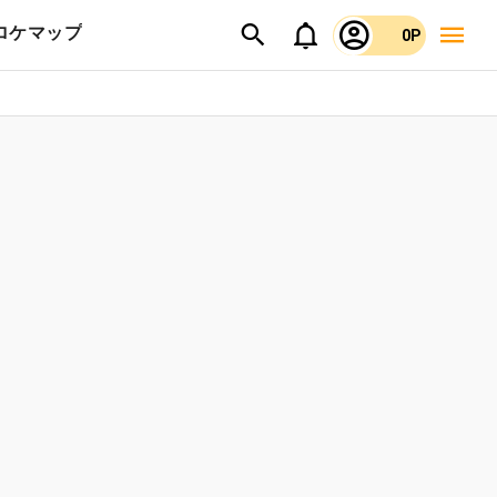
ロケマップ
0P