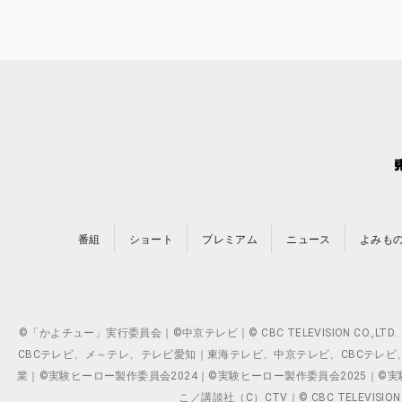
番組
ショート
プレミアム
ニュース
よみも
©「かよチュー」実行委員会｜©中京テレビ｜© CBC TELEVISION C
CBCテレビ、メ～テレ、テレビ愛知｜東海テレビ、中京テレビ、CBCテレビ、メ～テレ、テ
業｜©実験ヒーロー製作委員会2024｜©実験ヒーロー製作委員会2025｜©実験ヒーロー
こ／講談社（C）CTV｜© CBC TELEVISION