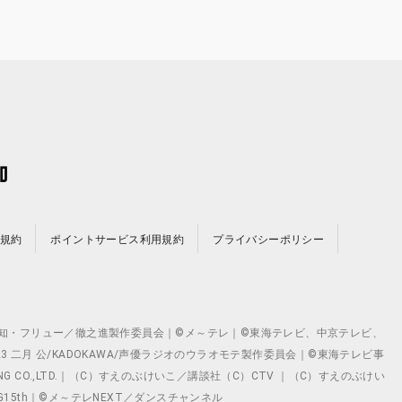
規約
ポイントサービス利用規約
プライバシーポリシー
©テレビ愛知・フリュー／徹之進製作委員会｜©メ～テレ｜©東海テレビ、中京テレビ、
©2023 二月 公/KADOKAWA/声優ラジオのウラオモテ製作委員会｜©東海テレビ事
ING CO.,LTD.｜（C）すえのぶけいこ／講談社（C）CTV ｜（C）すえのぶけい
クト ©VG15th｜©メ～テレNEXT／ダンスチャンネル