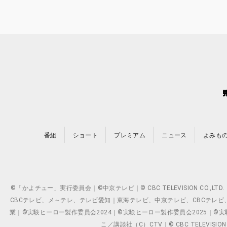
番組
ショート
プレミアム
ニュース
よみも
©「かよチュー」実行委員会｜©中京テレビ｜© CBC TELEVISION C
CBCテレビ、メ～テレ、テレビ愛知｜東海テレビ、中京テレビ、CBCテレビ、メ～テレ、テ
業｜©実験ヒーロー製作委員会2024｜©実験ヒーロー製作委員会2025｜©実験ヒーロー
こ／講談社（C）CTV｜© CBC TELEVISION