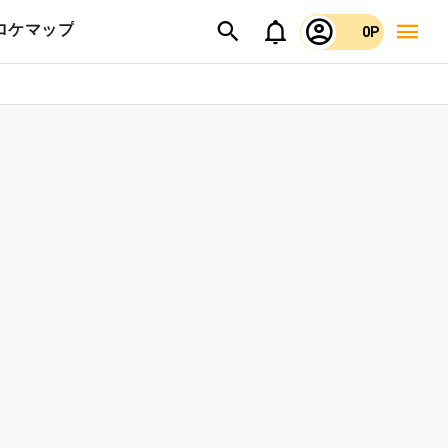
ロケマップ
0P