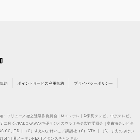
規約
ポイントサービス利用規約
プライバシーポリシー
©テレビ愛知・フリュー／徹之進製作委員会｜©メ～テレ｜©東海テレビ、中京テレビ、
©2023 二月 公/KADOKAWA/声優ラジオのウラオモテ製作委員会｜©東海テレビ事
ING CO.,LTD.｜（C）すえのぶけいこ／講談社（C）CTV ｜（C）すえのぶけい
クト ©VG15th｜©メ～テレNEXT／ダンスチャンネル