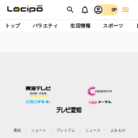
0P
トップ
バラエティ
生活情報
スポーツ
番組
ショート
プレミアム
ニュース
よみもの