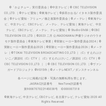
©「かよチュー」実行委員会｜©中京テレビ｜© CBC TELEVISION
CO.,LTD. ｜©テレビ愛知｜©東海テレビ｜©多田かおる/ イタキス製作委員
会｜©テレビ愛知・フリュー／徹之進製作委員会｜©メ～テレ｜©東海テレ
ビ、中京テレビ、CBCテレビ、メ～テレ、テレビ愛知｜東海テレビ、中京
テレビ、CBCテレビ、メ～テレ、テレビ愛知｜© Studio Ghibli｜©CBC
TELEVISION CO.,LTD.｜©2023 二月 公/KADOKAWA/声優ラジオのウラオ
モテ製作委員会｜©東海テレビ事業｜©実験ヒーロー製作委員会2024｜©
実験ヒーロー製作委員会2025｜©実験ヒーロー製作委員会2026｜©メ～テ
レ ｜©TOKAI TELEVISION BROADCASTING CO.,LTD.｜（C）すえのぶけ
いこ／講談社（C）CTV ｜（C）すえのぶけいこ／講談社（C）CTV｜©
CBC TELEVISION CO.,LTD. ｜ ｜© CBC TELEVISION CO.,LTD. ｜©ヴァン
ガードプロジェクト ©VG15th｜©メ～テレNEXT／ダンスチャンネル
各ページに掲載の記事・写真の無断転用を禁じます。
JASRAC許諾番号
NexTone許諾番号
第9008707022Y45038号
ID000007318
©東海テレビ, 中京テレビ, CBCテレビ, 名古屋テレビ, テレビ愛知 2020 All
Rights Reserved.