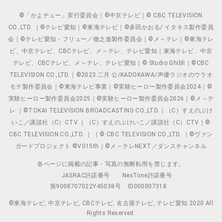
©「かよチュー」実行委員会｜©中京テレビ｜© CBC TELEVISION
CO.,LTD. ｜©テレビ愛知｜©東海テレビ｜©多田かおる/ イタキス製作委員
会｜©テレビ愛知・フリュー／徹之進製作委員会｜©メ～テレ｜©東海テレ
ビ、中京テレビ、CBCテレビ、メ～テレ、テレビ愛知｜東海テレビ、中京
テレビ、CBCテレビ、メ～テレ、テレビ愛知｜© Studio Ghibli｜©CBC
TELEVISION CO.,LTD.｜©2023 二月 公/KADOKAWA/声優ラジオのウラオ
モテ製作委員会｜©東海テレビ事業｜©実験ヒーロー製作委員会2024｜©
実験ヒーロー製作委員会2025｜©実験ヒーロー製作委員会2026｜©メ～テ
レ ｜©TOKAI TELEVISION BROADCASTING CO.,LTD.｜（C）すえのぶけ
いこ／講談社（C）CTV ｜（C）すえのぶけいこ／講談社（C）CTV｜©
CBC TELEVISION CO.,LTD. ｜ ｜© CBC TELEVISION CO.,LTD. ｜©ヴァン
ガードプロジェクト ©VG15th｜©メ～テレNEXT／ダンスチャンネル
各ページに掲載の記事・写真の無断転用を禁じます。
JASRAC許諾番号
NexTone許諾番号
第9008707022Y45038号
ID000007318
©東海テレビ, 中京テレビ, CBCテレビ, 名古屋テレビ, テレビ愛知 2020 All
Rights Reserved.