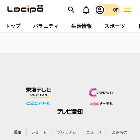
0P
トップ
バラエティ
生活情報
スポーツ
番組
ショート
プレミアム
ニュース
よみもの