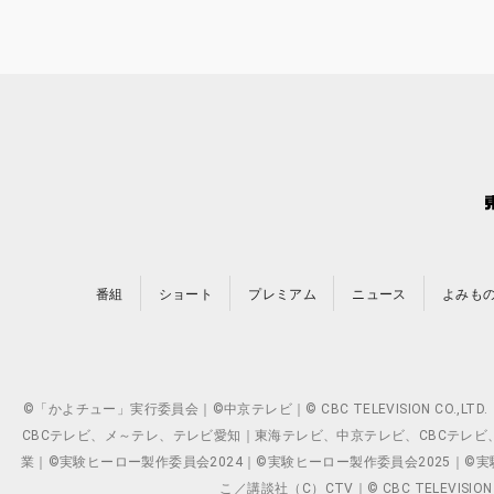
番組
ショート
プレミアム
ニュース
よみも
©「かよチュー」実行委員会｜©中京テレビ｜© CBC TELEVISION C
CBCテレビ、メ～テレ、テレビ愛知｜東海テレビ、中京テレビ、CBCテレビ、メ～テレ、テ
業｜©実験ヒーロー製作委員会2024｜©実験ヒーロー製作委員会2025｜©実験ヒーロー
こ／講談社（C）CTV｜© CBC TELEVISION