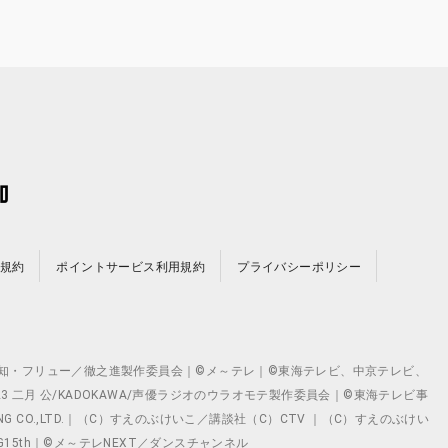
規約
ポイントサービス利用規約
プライバシーポリシー
©テレビ愛知・フリュー／徹之進製作委員会｜©メ～テレ｜©東海テレビ、中京テレビ、
©2023 二月 公/KADOKAWA/声優ラジオのウラオモテ製作委員会｜©東海テレビ事
ING CO.,LTD.｜（C）すえのぶけいこ／講談社（C）CTV ｜（C）すえのぶけい
クト ©VG15th｜©メ～テレNEXT／ダンスチャンネル