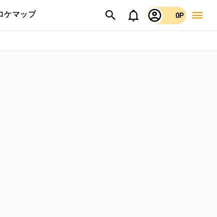
ロケマップ
0P