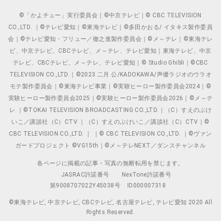
©「かよチュー」実行委員会｜©中京テレビ｜© CBC TELEVISION
CO.,LTD. ｜©テレビ愛知｜©東海テレビ｜©多田かおる/ イタキス製作委員
会｜©テレビ愛知・フリュー／徹之進製作委員会｜©メ～テレ｜©東海テレ
ビ、中京テレビ、CBCテレビ、メ～テレ、テレビ愛知｜東海テレビ、中京
テレビ、CBCテレビ、メ～テレ、テレビ愛知｜© Studio Ghibli｜©CBC
TELEVISION CO.,LTD.｜©2023 二月 公/KADOKAWA/声優ラジオのウラオ
モテ製作委員会｜©東海テレビ事業｜©実験ヒーロー製作委員会2024｜©
実験ヒーロー製作委員会2025｜©実験ヒーロー製作委員会2026｜©メ～テ
レ ｜©TOKAI TELEVISION BROADCASTING CO.,LTD.｜（C）すえのぶけ
いこ／講談社（C）CTV ｜（C）すえのぶけいこ／講談社（C）CTV｜©
CBC TELEVISION CO.,LTD. ｜ ｜© CBC TELEVISION CO.,LTD. ｜©ヴァン
ガードプロジェクト ©VG15th｜©メ～テレNEXT／ダンスチャンネル
各ページに掲載の記事・写真の無断転用を禁じます。
JASRAC許諾番号
NexTone許諾番号
第9008707022Y45038号
ID000007318
©東海テレビ, 中京テレビ, CBCテレビ, 名古屋テレビ, テレビ愛知 2020 All
Rights Reserved.