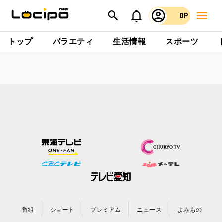
0P
トップ
バラエティ
生活情報
スポーツ
番組
ショート
プレミアム
ニュース
よみもの