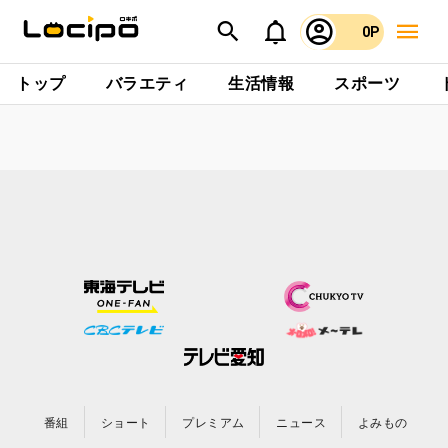
0P
トップ
バラエティ
生活情報
スポーツ
番組
ショート
プレミアム
ニュース
よみもの