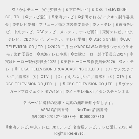
©「かよチュー」実行委員会｜©中京テレビ｜© CBC TELEVISION
CO.,LTD. ｜©テレビ愛知｜©東海テレビ｜©多田かおる/ イタキス製作委員
会｜©テレビ愛知・フリュー／徹之進製作委員会｜©メ～テレ｜©東海テレ
ビ、中京テレビ、CBCテレビ、メ～テレ、テレビ愛知｜東海テレビ、中京
テレビ、CBCテレビ、メ～テレ、テレビ愛知｜© Studio Ghibli｜©CBC
TELEVISION CO.,LTD.｜©2023 二月 公/KADOKAWA/声優ラジオのウラオ
モテ製作委員会｜©東海テレビ事業｜©実験ヒーロー製作委員会2024｜©
実験ヒーロー製作委員会2025｜©実験ヒーロー製作委員会2026｜©メ～テ
レ ｜©TOKAI TELEVISION BROADCASTING CO.,LTD.｜（C）すえのぶけ
いこ／講談社（C）CTV ｜（C）すえのぶけいこ／講談社（C）CTV｜©
CBC TELEVISION CO.,LTD. ｜ ｜© CBC TELEVISION CO.,LTD. ｜©ヴァン
ガードプロジェクト ©VG15th｜©メ～テレNEXT／ダンスチャンネル
各ページに掲載の記事・写真の無断転用を禁じます。
JASRAC許諾番号
NexTone許諾番号
第9008707022Y45038号
ID000007318
©東海テレビ, 中京テレビ, CBCテレビ, 名古屋テレビ, テレビ愛知 2020 All
Rights Reserved.