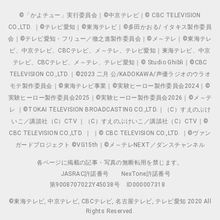
©「かよチュー」実行委員会｜©中京テレビ｜© CBC TELEVISION
CO.,LTD. ｜©テレビ愛知｜©東海テレビ｜©多田かおる/ イタキス製作委員
会｜©テレビ愛知・フリュー／徹之進製作委員会｜©メ～テレ｜©東海テレ
ビ、中京テレビ、CBCテレビ、メ～テレ、テレビ愛知｜東海テレビ、中京
テレビ、CBCテレビ、メ～テレ、テレビ愛知｜© Studio Ghibli｜©CBC
TELEVISION CO.,LTD.｜©2023 二月 公/KADOKAWA/声優ラジオのウラオ
モテ製作委員会｜©東海テレビ事業｜©実験ヒーロー製作委員会2024｜©
実験ヒーロー製作委員会2025｜©実験ヒーロー製作委員会2026｜©メ～テ
レ ｜©TOKAI TELEVISION BROADCASTING CO.,LTD.｜（C）すえのぶけ
いこ／講談社（C）CTV ｜（C）すえのぶけいこ／講談社（C）CTV｜©
CBC TELEVISION CO.,LTD. ｜ ｜© CBC TELEVISION CO.,LTD. ｜©ヴァン
ガードプロジェクト ©VG15th｜©メ～テレNEXT／ダンスチャンネル
各ページに掲載の記事・写真の無断転用を禁じます。
JASRAC許諾番号
NexTone許諾番号
第9008707022Y45038号
ID000007318
©東海テレビ, 中京テレビ, CBCテレビ, 名古屋テレビ, テレビ愛知 2020 All
Rights Reserved.