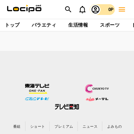
0P
トップ
バラエティ
生活情報
スポーツ
番組
ショート
プレミアム
ニュース
よみもの