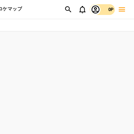
ロケマップ
0P