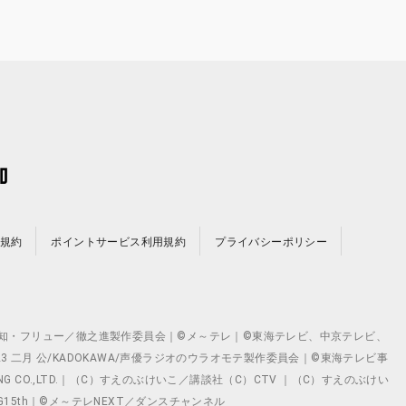
規約
ポイントサービス利用規約
プライバシーポリシー
©テレビ愛知・フリュー／徹之進製作委員会｜©メ～テレ｜©東海テレビ、中京テレビ、
©2023 二月 公/KADOKAWA/声優ラジオのウラオモテ製作委員会｜©東海テレビ事
ING CO.,LTD.｜（C）すえのぶけいこ／講談社（C）CTV ｜（C）すえのぶけい
クト ©VG15th｜©メ～テレNEXT／ダンスチャンネル