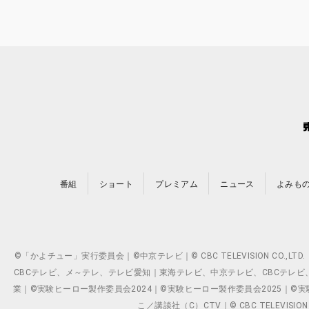
番組
ショート
プレミアム
ニュース
よみも
©「かよチュー」実行委員会｜©中京テレビ｜© CBC TELEVISION C
CBCテレビ、メ～テレ、テレビ愛知｜東海テレビ、中京テレビ、CBCテレビ、メ～テレ、テ
業｜©実験ヒーロー製作委員会2024｜©実験ヒーロー製作委員会2025｜©実験ヒーロー
こ／講談社（C）CTV｜© CBC TELEVISION