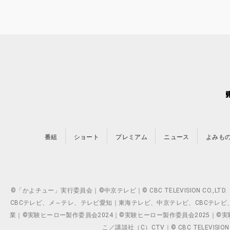
番組
ショート
プレミアム
ニュース
よみも
©「かよチュー」実行委員会｜©中京テレビ｜© CBC TELEVISION C
CBCテレビ、メ～テレ、テレビ愛知｜東海テレビ、中京テレビ、CBCテレビ、メ～テレ、テ
業｜©実験ヒーロー製作委員会2024｜©実験ヒーロー製作委員会2025｜©実験ヒーロー
こ／講談社（C）CTV｜© CBC TELEVISION