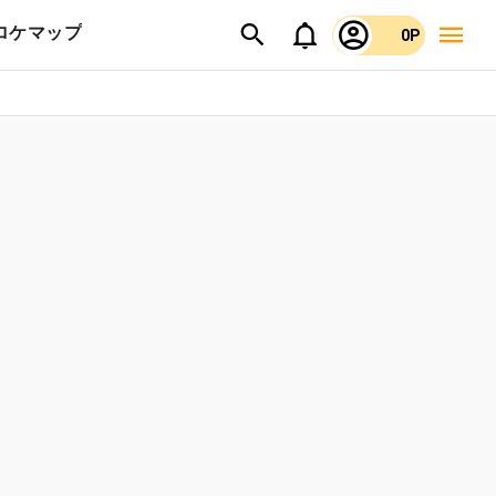
ロケマップ
0P