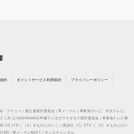
規約
ポイントサービス利用規約
プライバシーポリシー
©テレビ愛知・フリュー／徹之進製作委員会｜©メ～テレ｜©東海テレビ、中京テレビ、
©2023 二月 公/KADOKAWA/声優ラジオのウラオモテ製作委員会｜©東海テレビ事
ING CO.,LTD.｜（C）すえのぶけいこ／講談社（C）CTV ｜（C）すえのぶけい
クト ©VG15th｜©メ～テレNEXT／ダンスチャンネル