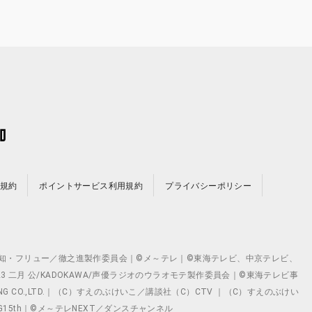
規約
ポイントサービス利用規約
プライバシーポリシー
©テレビ愛知・フリュー／徹之進製作委員会｜©メ～テレ｜©東海テレビ、中京テレビ、
©2023 二月 公/KADOKAWA/声優ラジオのウラオモテ製作委員会｜©東海テレビ事
ING CO.,LTD.｜（C）すえのぶけいこ／講談社（C）CTV ｜（C）すえのぶけい
クト ©VG15th｜©メ～テレNEXT／ダンスチャンネル