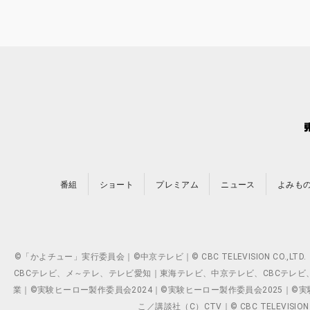
番組
ショート
プレミアム
ニュース
よみも
©「かよチュー」実行委員会｜©中京テレビ｜© CBC TELEVISION C
CBCテレビ、メ～テレ、テレビ愛知｜東海テレビ、中京テレビ、CBCテレビ、メ～テレ、テ
業｜©実験ヒーロー製作委員会2024｜©実験ヒーロー製作委員会2025｜©実験ヒーロー
こ／講談社（C）CTV｜© CBC TELEVISION