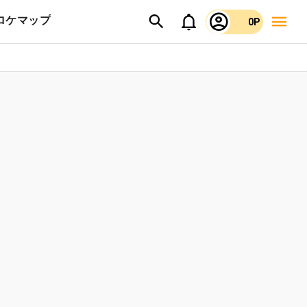
ロケマップ
0P