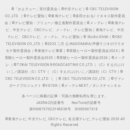
©「かよチュー」実行委員会｜©中京テレビ｜© CBC TELEVISION
CO.,LTD. ｜©テレビ愛知｜©東海テレビ｜©多田かおる/ イタキス製作委員
会｜©テレビ愛知・フリュー／徹之進製作委員会｜©メ～テレ｜©東海テレ
ビ、中京テレビ、CBCテレビ、メ～テレ、テレビ愛知｜東海テレビ、中京
テレビ、CBCテレビ、メ～テレ、テレビ愛知｜© Studio Ghibli｜©CBC
TELEVISION CO.,LTD.｜©2023 二月 公/KADOKAWA/声優ラジオのウラオ
モテ製作委員会｜©東海テレビ事業｜©実験ヒーロー製作委員会2024｜©
実験ヒーロー製作委員会2025｜©実験ヒーロー製作委員会2026｜©メ～テ
レ ｜©TOKAI TELEVISION BROADCASTING CO.,LTD.｜（C）すえのぶけ
いこ／講談社（C）CTV ｜（C）すえのぶけいこ／講談社（C）CTV｜©
CBC TELEVISION CO.,LTD. ｜ ｜© CBC TELEVISION CO.,LTD. ｜©ヴァン
ガードプロジェクト ©VG15th｜©メ～テレNEXT／ダンスチャンネル
各ページに掲載の記事・写真の無断転用を禁じます。
JASRAC許諾番号
NexTone許諾番号
第9008707022Y45038号
ID000007318
©東海テレビ, 中京テレビ, CBCテレビ, 名古屋テレビ, テレビ愛知 2020 All
Rights Reserved.