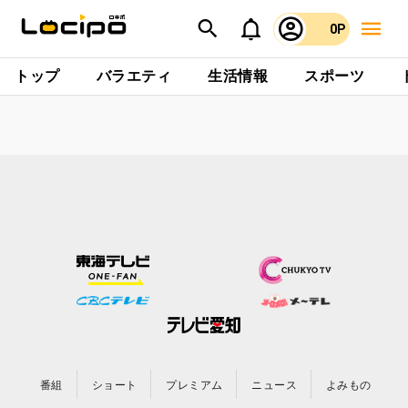
0P
トップ
バラエティ
生活情報
スポーツ
番組
ショート
プレミアム
ニュース
よみもの