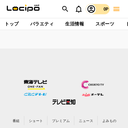
0P
トップ
バラエティ
生活情報
スポーツ
番組
ショート
プレミアム
ニュース
よみもの