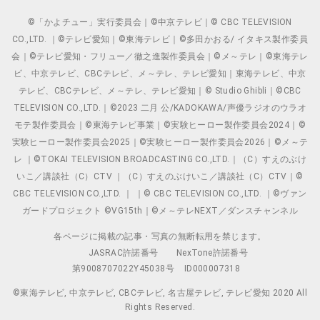
©「かよチュー」実行委員会｜©中京テレビ｜© CBC TELEVISION
CO.,LTD. ｜©テレビ愛知｜©東海テレビ｜©多田かおる/ イタキス製作委員
会｜©テレビ愛知・フリュー／徹之進製作委員会｜©メ～テレ｜©東海テレ
ビ、中京テレビ、CBCテレビ、メ～テレ、テレビ愛知｜東海テレビ、中京
テレビ、CBCテレビ、メ～テレ、テレビ愛知｜© Studio Ghibli｜©CBC
TELEVISION CO.,LTD.｜©2023 二月 公/KADOKAWA/声優ラジオのウラオ
モテ製作委員会｜©東海テレビ事業｜©実験ヒーロー製作委員会2024｜©
実験ヒーロー製作委員会2025｜©実験ヒーロー製作委員会2026｜©メ～テ
レ ｜©TOKAI TELEVISION BROADCASTING CO.,LTD.｜（C）すえのぶけ
いこ／講談社（C）CTV ｜（C）すえのぶけいこ／講談社（C）CTV｜©
CBC TELEVISION CO.,LTD. ｜ ｜© CBC TELEVISION CO.,LTD. ｜©ヴァン
ガードプロジェクト ©VG15th｜©メ～テレNEXT／ダンスチャンネル
各ページに掲載の記事・写真の無断転用を禁じます。
JASRAC許諾番号
NexTone許諾番号
第9008707022Y45038号
ID000007318
©東海テレビ, 中京テレビ, CBCテレビ, 名古屋テレビ, テレビ愛知 2020 All
Rights Reserved.