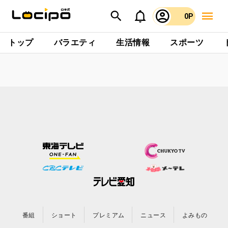
0P
トップ
バラエティ
生活情報
スポーツ
番組
ショート
プレミアム
ニュース
よみもの