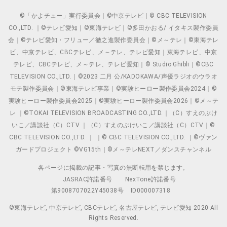
©「かよチュー」実行委員会｜©中京テレビ｜© CBC TELEVISION
CO.,LTD. ｜©テレビ愛知｜©東海テレビ｜©多田かおる/ イタキス製作委員
会｜©テレビ愛知・フリュー／徹之進製作委員会｜©メ～テレ｜©東海テレ
ビ、中京テレビ、CBCテレビ、メ～テレ、テレビ愛知｜東海テレビ、中京
テレビ、CBCテレビ、メ～テレ、テレビ愛知｜© Studio Ghibli｜©CBC
TELEVISION CO.,LTD.｜©2023 二月 公/KADOKAWA/声優ラジオのウラオ
モテ製作委員会｜©東海テレビ事業｜©実験ヒーロー製作委員会2024｜©
実験ヒーロー製作委員会2025｜©実験ヒーロー製作委員会2026｜©メ～テ
レ ｜©TOKAI TELEVISION BROADCASTING CO.,LTD.｜（C）すえのぶけ
いこ／講談社（C）CTV ｜（C）すえのぶけいこ／講談社（C）CTV｜©
CBC TELEVISION CO.,LTD. ｜ ｜© CBC TELEVISION CO.,LTD. ｜©ヴァン
ガードプロジェクト ©VG15th｜©メ～テレNEXT／ダンスチャンネル
各ページに掲載の記事・写真の無断転用を禁じます。
JASRAC許諾番号
NexTone許諾番号
第9008707022Y45038号
ID000007318
©東海テレビ, 中京テレビ, CBCテレビ, 名古屋テレビ, テレビ愛知 2020 All
Rights Reserved.