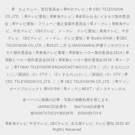
©「かよチュー」実行委員会｜©中京テレビ｜© CBC TELEVISION
CO.,LTD. ｜©テレビ愛知｜©東海テレビ｜©多田かおる/ イタキス製作委員
会｜©テレビ愛知・フリュー／徹之進製作委員会｜©メ～テレ｜©東海テレ
ビ、中京テレビ、CBCテレビ、メ～テレ、テレビ愛知｜東海テレビ、中京
テレビ、CBCテレビ、メ～テレ、テレビ愛知｜© Studio Ghibli｜©CBC
TELEVISION CO.,LTD.｜©2023 二月 公/KADOKAWA/声優ラジオのウラオ
モテ製作委員会｜©東海テレビ事業｜©実験ヒーロー製作委員会2024｜©
実験ヒーロー製作委員会2025｜©実験ヒーロー製作委員会2026｜©メ～テ
レ ｜©TOKAI TELEVISION BROADCASTING CO.,LTD.｜（C）すえのぶけ
いこ／講談社（C）CTV ｜（C）すえのぶけいこ／講談社（C）CTV｜©
CBC TELEVISION CO.,LTD. ｜ ｜© CBC TELEVISION CO.,LTD. ｜©ヴァン
ガードプロジェクト ©VG15th｜©メ～テレNEXT／ダンスチャンネル
各ページに掲載の記事・写真の無断転用を禁じます。
JASRAC許諾番号
NexTone許諾番号
第9008707022Y45038号
ID000007318
©東海テレビ, 中京テレビ, CBCテレビ, 名古屋テレビ, テレビ愛知 2020 All
Rights Reserved.