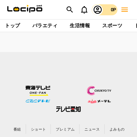
0P
トップ
バラエティ
生活情報
スポーツ
番組
ショート
プレミアム
ニュース
よみもの