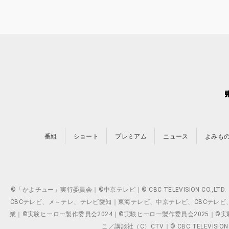
番組
ショート
プレミアム
ニュース
よみも
©「かよチュー」実行委員会｜©中京テレビ｜© CBC TELEVISION C
CBCテレビ、メ～テレ、テレビ愛知｜東海テレビ、中京テレビ、CBCテレビ、メ～テレ、テ
業｜©実験ヒーロー製作委員会2024｜©実験ヒーロー製作委員会2025｜©実験ヒーロー
こ／講談社（C）CTV｜© CBC TELEVISION