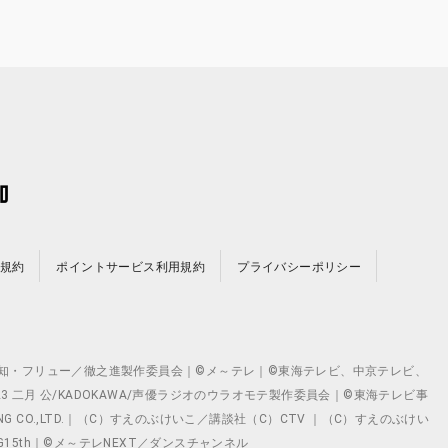
規約
ポイントサービス利用規約
プライバシーポリシー
©テレビ愛知・フリュー／徹之進製作委員会｜©メ～テレ｜©東海テレビ、中京テレビ、
©2023 二月 公/KADOKAWA/声優ラジオのウラオモテ製作委員会｜©東海テレビ事
ING CO.,LTD.｜（C）すえのぶけいこ／講談社（C）CTV ｜（C）すえのぶけい
クト ©VG15th｜©メ～テレNEXT／ダンスチャンネル