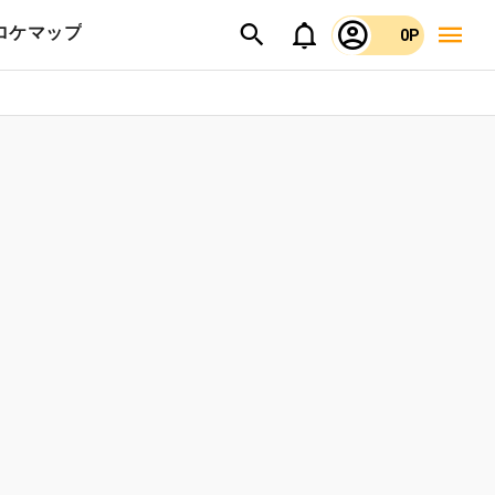
ロケマップ
0P