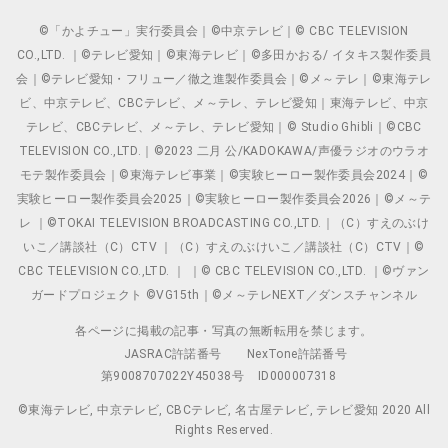
©「かよチュー」実行委員会｜©中京テレビ｜© CBC TELEVISION
CO.,LTD. ｜©テレビ愛知｜©東海テレビ｜©多田かおる/ イタキス製作委員
会｜©テレビ愛知・フリュー／徹之進製作委員会｜©メ～テレ｜©東海テレ
ビ、中京テレビ、CBCテレビ、メ～テレ、テレビ愛知｜東海テレビ、中京
テレビ、CBCテレビ、メ～テレ、テレビ愛知｜© Studio Ghibli｜©CBC
TELEVISION CO.,LTD.｜©2023 二月 公/KADOKAWA/声優ラジオのウラオ
モテ製作委員会｜©東海テレビ事業｜©実験ヒーロー製作委員会2024｜©
実験ヒーロー製作委員会2025｜©実験ヒーロー製作委員会2026｜©メ～テ
レ ｜©TOKAI TELEVISION BROADCASTING CO.,LTD.｜（C）すえのぶけ
いこ／講談社（C）CTV ｜（C）すえのぶけいこ／講談社（C）CTV｜©
CBC TELEVISION CO.,LTD. ｜ ｜© CBC TELEVISION CO.,LTD. ｜©ヴァン
ガードプロジェクト ©VG15th｜©メ～テレNEXT／ダンスチャンネル
各ページに掲載の記事・写真の無断転用を禁じます。
JASRAC許諾番号
NexTone許諾番号
第9008707022Y45038号
ID000007318
©東海テレビ, 中京テレビ, CBCテレビ, 名古屋テレビ, テレビ愛知 2020 All
Rights Reserved.