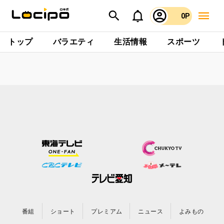
0P
トップ
バラエティ
生活情報
スポーツ
番組
ショート
プレミアム
ニュース
よみもの