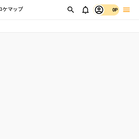
ロケマップ
0P