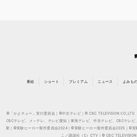
番組
ショート
プレミアム
ニュース
よみも
©「かよチュー」実行委員会｜©中京テレビ｜© CBC TELEVISION C
CBCテレビ、メ～テレ、テレビ愛知｜東海テレビ、中京テレビ、CBCテレビ、メ～テレ、テ
業｜©実験ヒーロー製作委員会2024｜©実験ヒーロー製作委員会2025｜©実験ヒーロー
こ／講談社（C）CTV｜© CBC TELEVISION