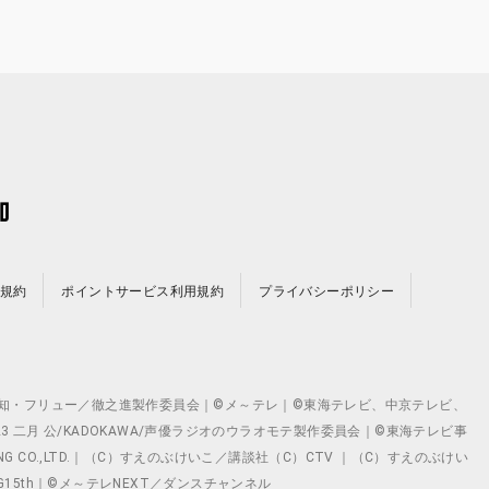
規約
ポイントサービス利用規約
プライバシーポリシー
©テレビ愛知・フリュー／徹之進製作委員会｜©メ～テレ｜©東海テレビ、中京テレビ、
©2023 二月 公/KADOKAWA/声優ラジオのウラオモテ製作委員会｜©東海テレビ事
ING CO.,LTD.｜（C）すえのぶけいこ／講談社（C）CTV ｜（C）すえのぶけい
クト ©VG15th｜©メ～テレNEXT／ダンスチャンネル