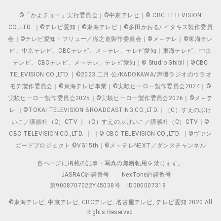
©「かよチュー」実行委員会｜©中京テレビ｜© CBC TELEVISION
CO.,LTD. ｜©テレビ愛知｜©東海テレビ｜©多田かおる/ イタキス製作委員
会｜©テレビ愛知・フリュー／徹之進製作委員会｜©メ～テレ｜©東海テレ
ビ、中京テレビ、CBCテレビ、メ～テレ、テレビ愛知｜東海テレビ、中京
テレビ、CBCテレビ、メ～テレ、テレビ愛知｜© Studio Ghibli｜©CBC
TELEVISION CO.,LTD.｜©2023 二月 公/KADOKAWA/声優ラジオのウラオ
モテ製作委員会｜©東海テレビ事業｜©実験ヒーロー製作委員会2024｜©
実験ヒーロー製作委員会2025｜©実験ヒーロー製作委員会2026｜©メ～テ
レ ｜©TOKAI TELEVISION BROADCASTING CO.,LTD.｜（C）すえのぶけ
いこ／講談社（C）CTV ｜（C）すえのぶけいこ／講談社（C）CTV｜©
CBC TELEVISION CO.,LTD. ｜ ｜© CBC TELEVISION CO.,LTD. ｜©ヴァン
ガードプロジェクト ©VG15th｜©メ～テレNEXT／ダンスチャンネル
各ページに掲載の記事・写真の無断転用を禁じます。
JASRAC許諾番号
NexTone許諾番号
第9008707022Y45038号
ID000007318
©東海テレビ, 中京テレビ, CBCテレビ, 名古屋テレビ, テレビ愛知 2020 All
Rights Reserved.