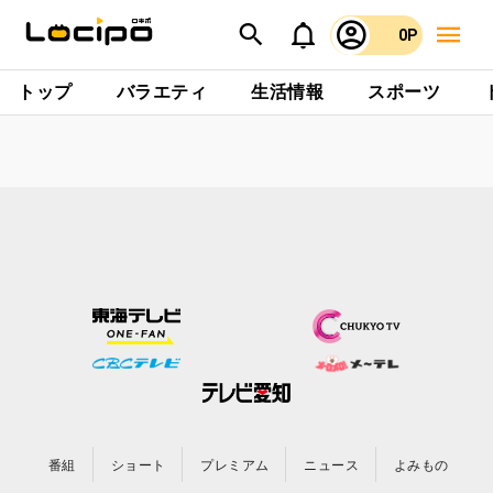
0P
トップ
バラエティ
生活情報
スポーツ
番組
ショート
プレミアム
ニュース
よみもの